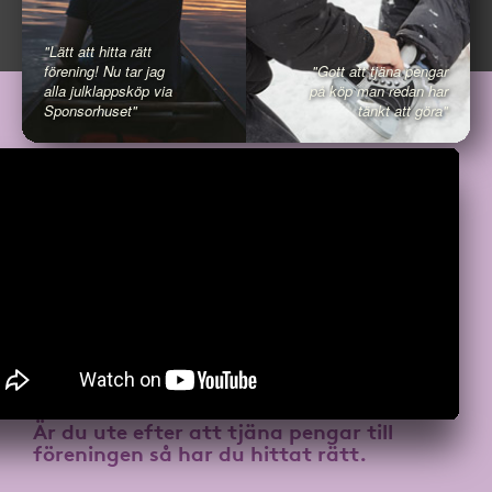
"Lätt att hitta rätt
förening! Nu tar jag
"Gott att tjäna pengar
alla julklappsköp via
på köp man redan har
Sponsorhuset"
tänkt att göra"
Är du ute efter att
tjäna pengar till
föreningen
så har du hittat rätt.