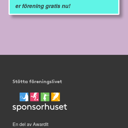
er förening gratis nu!
Stötta föreningslivet
En del av AwardIt