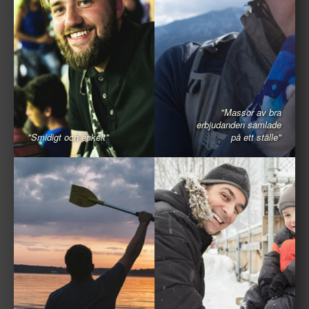
"Massor av bra
erbjudanden samlade
"Smidigt och enkelt"
på ett ställe"