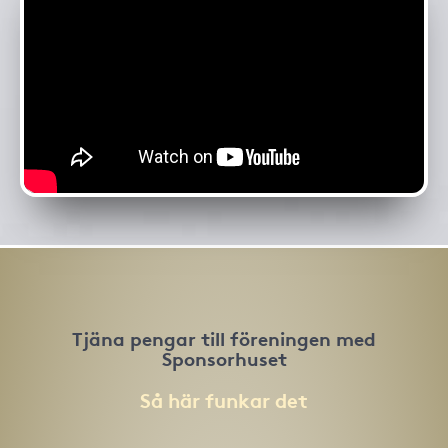
Tjäna pengar till föreningen med
Sponsorhuset
Så här funkar det