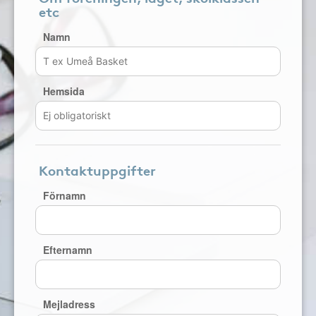
etc
Namn
Hemsida
Kontaktuppgifter
Förnamn
Efternamn
Mejladress