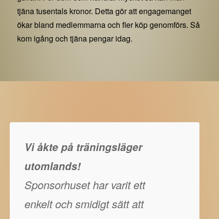
tjäna tusentals kronor. Detta gör att engagemanget
ökar bland medlemmarna och fler köp genomförs. Så
kom igång och tjäna pengar idag.
Vi åkte på träningsläger
utomlands!
Sponsorhuset har varit ett
enkelt och smidigt sätt att