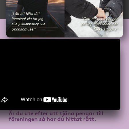
"Lätt att hitta rätt
förening! Nu tar jag
"Gott att tjäna pengar
alla julklappsköp via
på köp man redan har
Sponsorhuset"
tänkt att göra"
Är du ute efter att
tjäna pengar till
föreningen
så har du hittat rätt.