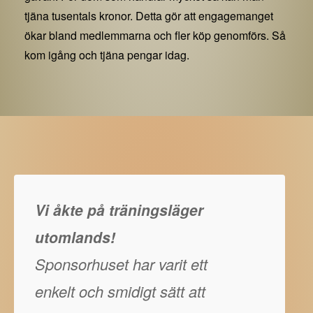
tjäna tusentals kronor. Detta gör att engagemanget
ökar bland medlemmarna och fler köp genomförs. Så
kom igång och tjäna pengar idag.
Vi åkte på träningsläger
utomlands!
Sponsorhuset har varit ett
enkelt och smidigt sätt att