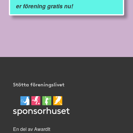
er förening gratis nu!
Stötta föreningslivet
En del av AwardIt