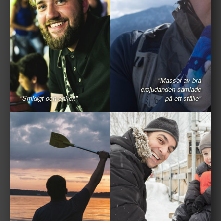
"Massor av bra
erbjudanden samlade
"Smidigt och enkelt"
på ett ställe"