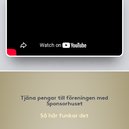
Tjäna pengar till föreningen med
Sponsorhuset
Så här funkar det