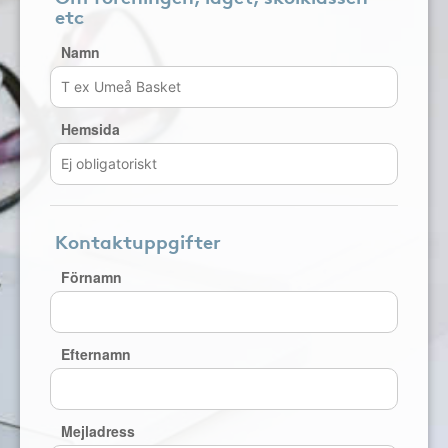
etc
Namn
Hemsida
Kontaktuppgifter
Förnamn
Efternamn
Mejladress