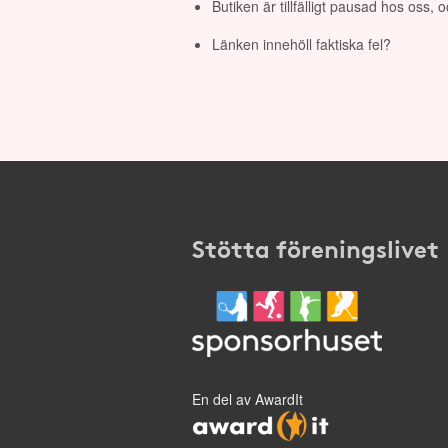
Butiken är tillfälligt pausad hos oss,
Länken innehöll faktiska fel?
Stötta föreningslivet
En del av AwardIt