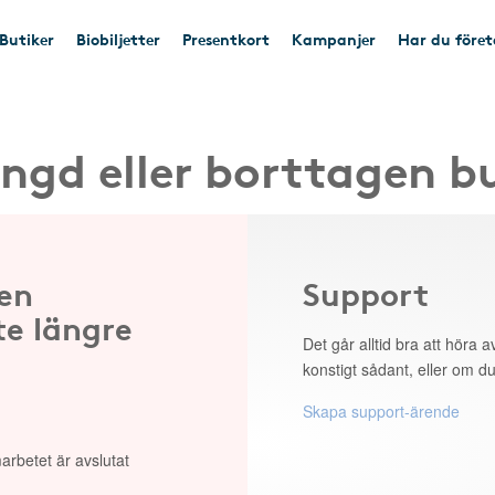
Butiker
Biobiljetter
Presentkort
Kampanjer
Har du före
ngd eller borttagen b
 en
Support
te längre
Det går alltid bra att höra av
konstigt sådant, eller om du
Skapa support-ärende
arbetet är avslutat