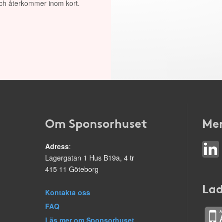
 och återkommer inom kort.
Om Sponsorhuset
Mer
Adress
:
Lagergatan 1 Hus B19a, 4 tr
415 11 Göteborg
Lad
Kontakta oss
FAQ
Läs mer om Sponsorhuset