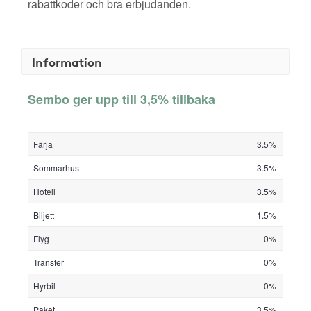
rabattkoder och bra erbjudanden.
Information
Sembo ger upp till 3,5% tillbaka
Färja
3.5%
Sommarhus
3.5%
Hotell
3.5%
Biljett
1.5%
Flyg
0%
Transfer
0%
Hyrbil
0%
Paket
3.5%