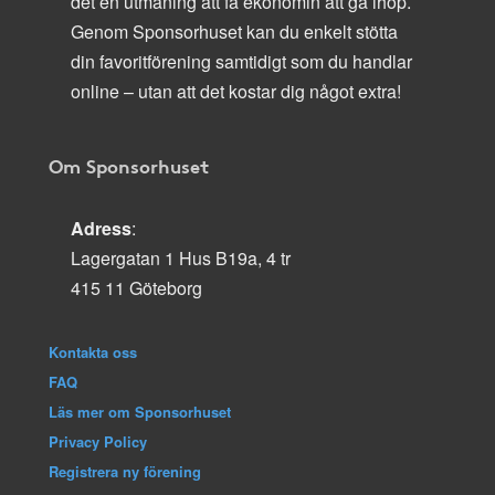
det en utmaning att få ekonomin att gå ihop.
Genom Sponsorhuset kan du enkelt stötta
din favoritförening samtidigt som du handlar
online – utan att det kostar dig något extra!
Om Sponsorhuset
Adress
:
Lagergatan 1 Hus B19a, 4 tr
415 11 Göteborg
Kontakta oss
FAQ
Läs mer om Sponsorhuset
Privacy Policy
Registrera ny förening