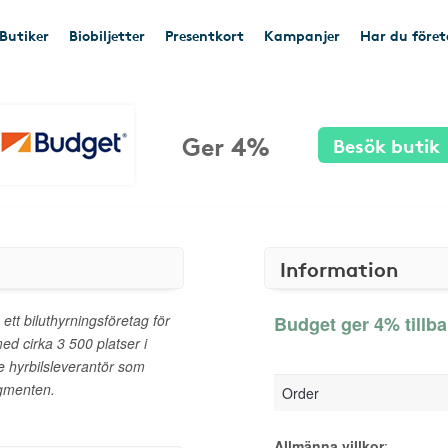
Butiker
Biobiljetter
Presentkort
Kampanjer
Har du före
Ger 4%
Besök butik
Information
t biluthyrningsföretag för
Budget ger 4% tillb
d cirka 3 500 platser i
e hyrbilsleverantör som
gmenten.
Order
Allmänna villkor
: