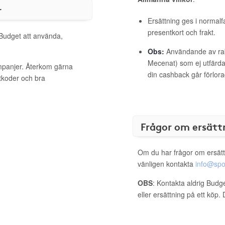
r
Ersättning ges i normalf
presentkort och frakt.
 Budget att använda,
Obs:
Användande av raba
Mecenat) som ej utfärdat
ampanjer. Återkom gärna
din cashback går förlora
ttkoder och bra
Frågor om ersätt
Om du har frågor om ersätt
vänligen kontakta
info@spo
OBS
: Kontakta aldrig Budg
eller ersättning på ett köp