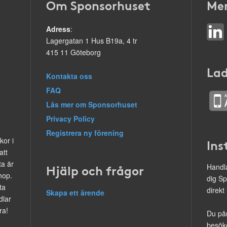
Om Sponsorhuset
Mer
Adress
:
Lagergatan 1 Hus B19a, 4 tr
415 11 Göteborg
Lad
Kontakta oss
FAQ
Läs mer om Sponsorhuset
Privacy Policy
Registrera ny förening
kor i
Ins
att
ta är
Hjälp och frågor
Handla
hop.
dig Sp
ta
direkt
Skapa ett ärende
dlar
ra!
Du på
besöke