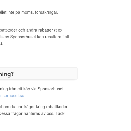
allet inte på moms, försäkringar,
ttkoder och andra rabatter (t ex
s av Sponsorhuset kan resultera i att
d.
ning?
ning från ett köp via Sponsorhuset,
nsorhuset.se
et om du har frågor kring rabattkoder
. Dessa frågor hanteras av oss. Tack!