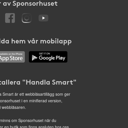
 av Sponsorhuset
da hem vår mobilapp
tallera "Handla Smart"
 Smart är ett webbläsartillägg som ger
onsorhuset i en minifierad version,
 i webbläsaren.
minns om Sponsorhuset när du
r en butik som finns ansluten hos oss.