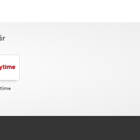
är
time