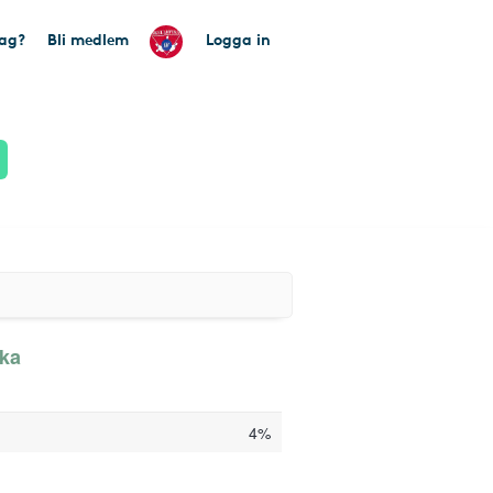
tag?
Bli medlem
Logga in
aka
4%