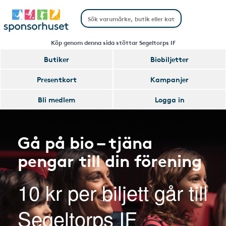
Köp genom denna sida stöttar Segeltorps IF
Butiker
Biobiljetter
Presentkort
Kampanjer
Bli medlem
Logga in
Gå på bio – tjäna
pengar till din förening
10 kr per biljett går till
Segeltorps IF