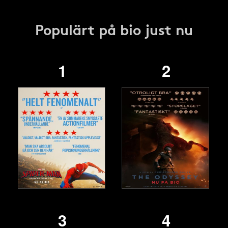
Populärt på bio just nu
1
2
3
4