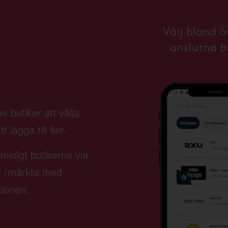
 butiker att välja
lägga till fler.
smidigt butikerna via
er (märkta med
tionen.