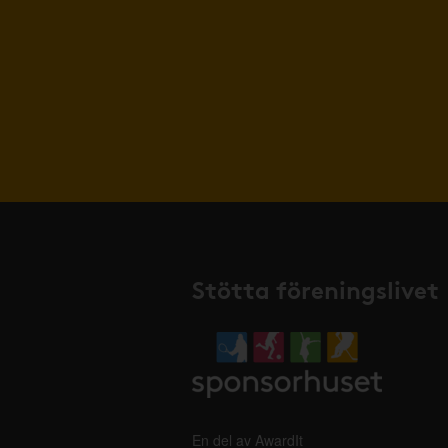
Stötta föreningslivet
En del av AwardIt