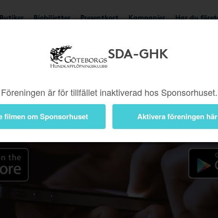
Butiker
Biobiljetter
Presentkort
Kampanjer
Har du före
SDA-GHK
Appen
Föreningen är för tillfället inaktiverad hos Sponsorhuset.
e filmen om Sponsorhuset
Aktivera föreningen här
 iOS