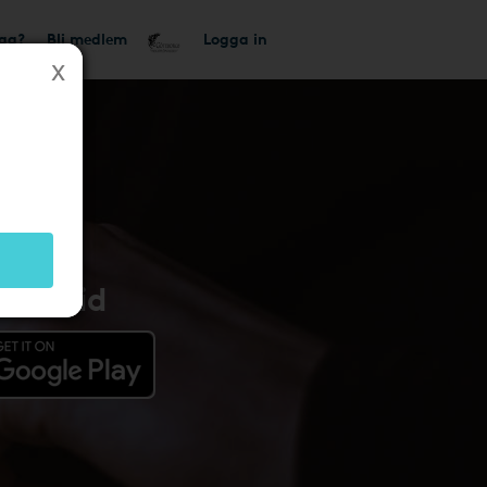
tag?
Bli medlem
Logga in
Android