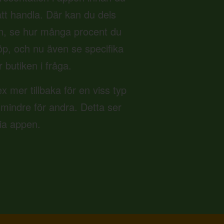
 att handla. Där kan du dels
n, se hur många procent du
 köp, och nu även se specifika
r butiken i fråga.
ex mer tillbaka för en viss typ
 mindre för andra. Detta ser
via appen.