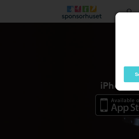
S
iPhone /