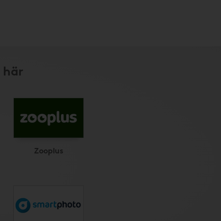
 här
Zooplus