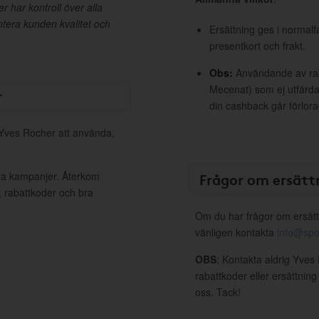
r har kontroll över alla
ntera kunden kvalitet och
Ersättning ges i normalf
presentkort och frakt.
Obs:
Användande av raba
Mecenat) som ej utfärdat
r
din cashback går förlora
l Yves Rocher att använda,
iva kampanjer. Återkom
Frågor om ersätt
, rabattkoder och bra
Om du har frågor om ersätt
vänligen kontakta
info@spo
OBS
: Kontakta aldrig Yves
rabattkoder eller ersättnin
oss. Tack!