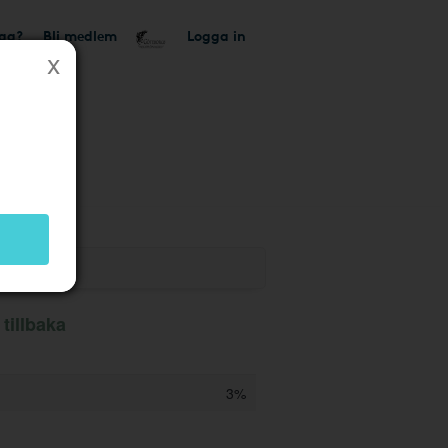
tag?
Bli medlem
Logga in
tillbaka
3%