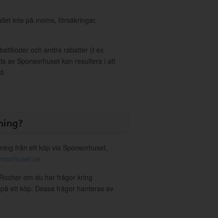
allet inte på moms, försäkringar,
ttkoder och andra rabatter (t ex
s av Sponsorhuset kan resultera i att
d.
ning?
ning från ett köp via Sponsorhuset,
nsorhuset.se
 Rocher om du har frågor kring
g på ett köp. Dessa frågor hanteras av