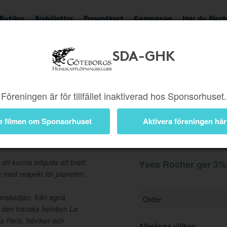
Butiker
Biobiljetter
Presentkort
Kampanjer
Har du före
SDA-GHK
Ger 3%
Besök butik
Föreningen är för tillfället inaktiverad hos Sponsorhuset.
e filmen om Sponsorhuset
Aktivera föreningen här
Information
att kunna erbjuda ett brett
Yves Rocher ger 3% 
h med respekt för planeten.
onskedjan, från egna
Order
 i den franska hembyn La
la Paris, fabriker och
Allmänna villkor
: