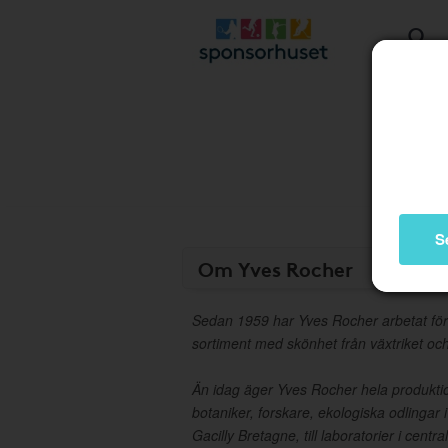
S
Om Yves Rocher
Sedan 1959 har Yves Rocher arbetat för 
sortiment med skönhet från växtriket oc
Än idag äger Yves Rocher hela produkti
botaniker, forskare, ekologiska odlingar
Gacilly Bretagne, till laboratorier i centra