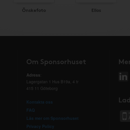
Önskefoto
Ellos
Om Sponsorhuset
Mer
Adress
:
Lagergatan 1 Hus B19a, 4 tr
415 11 Göteborg
Lad
Kontakta oss
FAQ
Läs mer om Sponsorhuset
Privacy Policy