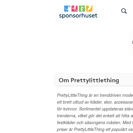
Om Prettylittlething
PrettyLittleThing är en trenddriven mode
ett brett utbud av kläder, skor, accesso
för kvinnor. Sortimentet uppdateras stä
trenderna, vilket gör det enkelt att hitta a
festkläder och säsongens måsten. Med fo
priser är PrettyLittleThing ett populärt va