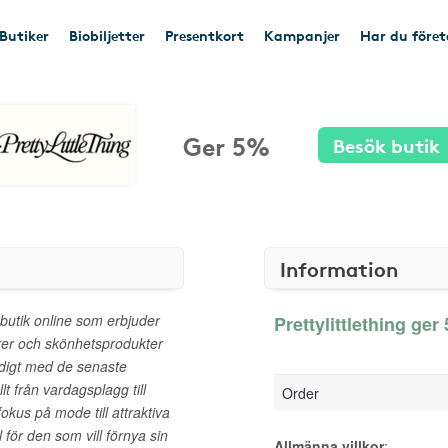
Butiker
Biobiljetter
Presentkort
Kampanjer
Har du före
Ger 5%
Besök butik
Information
butik online som erbjuder
Prettylittlething ger
arer och skönhetsprodukter
ndigt med de senaste
llt från vardagsplagg till
Order
kus på mode till attraktiva
l för den som vill förnya sin
Allmänna villkor
: