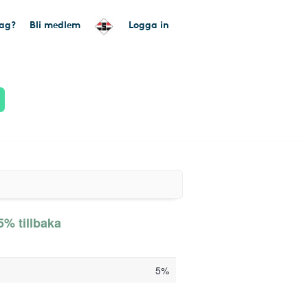
tag?
Bli medlem
Logga in
 5% tillbaka
5%