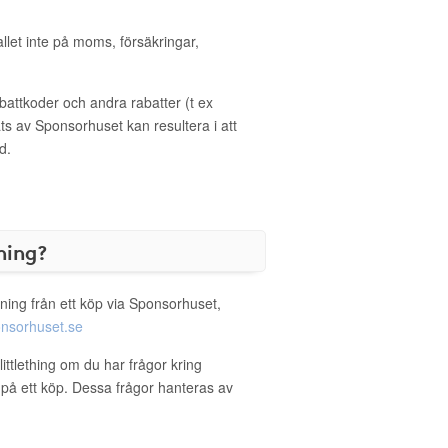
allet inte på moms, försäkringar,
ttkoder och andra rabatter (t ex
s av Sponsorhuset kan resultera i att
d.
ning?
ning från ett köp via Sponsorhuset,
nsorhuset.se
littlething om du har frågor kring
g på ett köp. Dessa frågor hanteras av