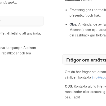
rande looks.
Ersättning ges i normalf
presentkort och frakt.
r
Obs:
Användande av raba
Mecenat) som ej utfärdat
rettylittlething att använda,
din cashback går förlora
aktiva kampanjer. Återkom
, rabattkoder och bra
Frågor om ersätt
Om du har frågor om ersätt
vänligen kontakta
info@spo
OBS
: Kontakta aldrig Pretty
rabattkoder eller ersättnin
oss. Tack!