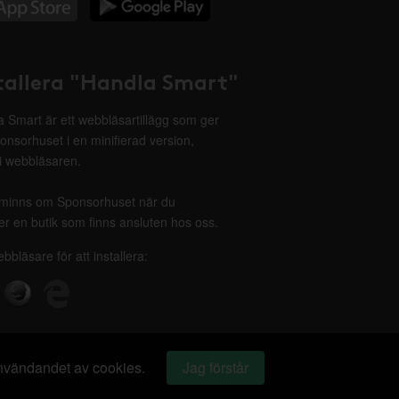
tallera "Handla Smart"
 Smart är ett webbläsartillägg som ger
onsorhuset i en minifierad version,
 i webbläsaren.
minns om Sponsorhuset när du
r en butik som finns ansluten hos oss.
ebbläsare för att installera:
 användandet av cookies.
Jag förstår