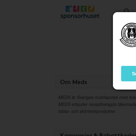
S
Om Meds
MEDS är Sveriges mobilapotek med lice
MEDS erbjuder receptbelagda läkemedel 
hälso- och skönhetsprodukter.
Kampanjer & Rabattkode