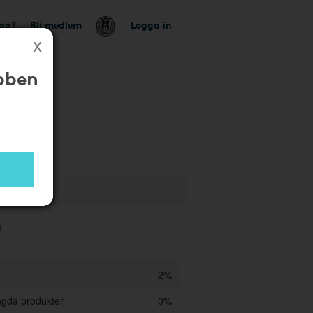
tag?
Bli medlem
Logga in
bben
a
2%
agda produkter
0%