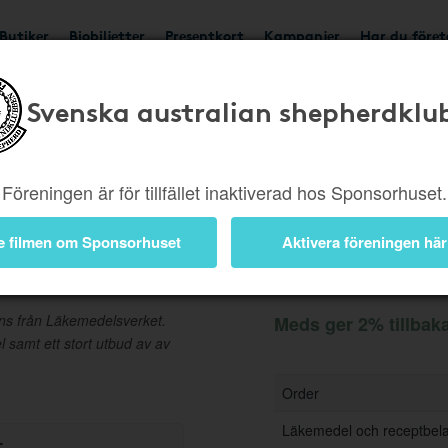
Butiker
Biobiljetter
Presentkort
Kampanjer
Har du före
Svenska australian shepherdklu
Ger 2%
Besök butik
Föreningen är för tillfället inaktiverad hos Sponsorhuset.
e filmen om Sponsorhuset
Aktivera föreningen här
Information
ns från Läkemedelsverket.
Meds ger 2% tillbak
samt ett stort utbud av av
Order
Läkemedel och receptbel
r