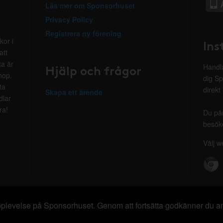
Läs mer om Sponsorhuset
Privacy Policy
Registrera ny förening
kor i
Ins
att
ta är
Hjälp och frågor
Handla
hop.
dig Sp
ta
direkt
Skapa ett ärende
dlar
ra!
Du på
besöke
Välj w
 upplevelse på Sponsorhuset. Genom att fortsätta godkänner du