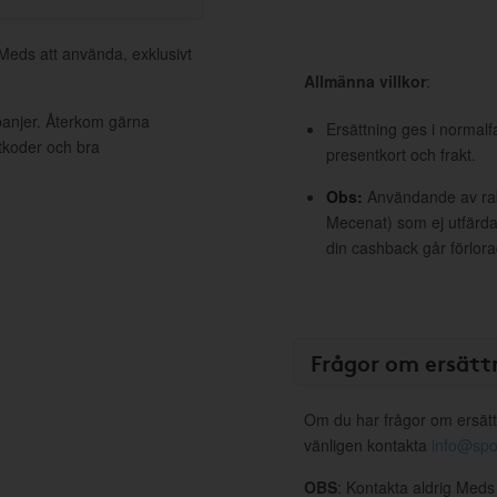
 Meds att använda, exklusivt
Allmänna villkor
:
panjer. Återkom gärna
Ersättning ges i normalf
ttkoder och bra
presentkort och frakt.
Obs:
Användande av raba
Mecenat) som ej utfärdat
din cashback går förlora
Frågor om ersätt
Om du har frågor om ersätt
vänligen kontakta
info@spo
OBS
: Kontakta aldrig Meds