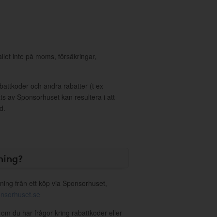
allet inte på moms, försäkringar,
ttkoder och andra rabatter (t ex
s av Sponsorhuset kan resultera i att
d.
ning?
ning från ett köp via Sponsorhuset,
nsorhuset.se
 om du har frågor kring rabattkoder eller