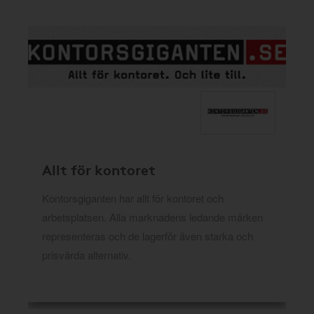
Allt för kontoret
Kontorsgiganten har allt för kontoret och
arbetsplatsen. Alla marknadens ledande märken
representeras och de lagerför även starka och
prisvärda alternativ.