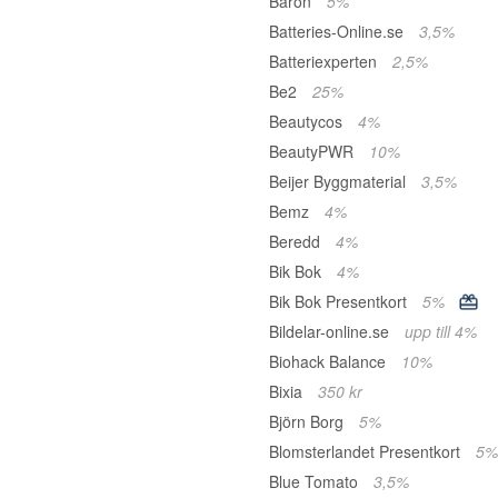
Baron
5%
Batteries-Online.se
3,5%
Batteriexperten
2,5%
Be2
25%
Beautycos
4%
BeautyPWR
10%
Beijer Byggmaterial
3,5%
Bemz
4%
Beredd
4%
Bik Bok
4%
Bik Bok Presentkort
5%
Bildelar-online.se
upp till 4%
Biohack Balance
10%
Bixia
350 kr
Björn Borg
5%
Blomsterlandet Presentkort
5%
Blue Tomato
3,5%