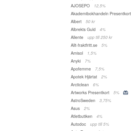
AJOSEPO
12,5%
Akademibokhandeln Presentkor
Albert
50 kr
Albrekts Guld
4%
Allente
upp till 250 kr
Allt-fraktfritt.se
5%
Amisol
1,5%
Anyki
7%
Apofemme
7,5%
Apotek Hjärtat
2%
Arcticlean
6%
Artworks Presentkort
5%
AstroSweden
3,75%
Asus
2%
Atletbutiken
4%
Autodoc
upp till 5%