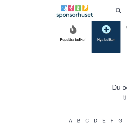
Populära butiker
Nya butiker
Du o
t
A
B
C
D
E
F
G