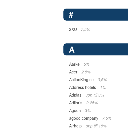
#
2XU
7,5%
A
Aarke
5%
Acer
2,5%
ActionKing.se
3,5%
Address hotels
1%
Adidas
upp till 3%
Adlibris
2,25%
Agoda
3%
agood company
7,5%
Airhelp
upp till 15%