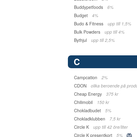
Buddypetfoods
6%
Budget
4%
Budo & Fitness
upp till 1,5%
Bulk Powders
upp till 4%
Bythjul
upp till 2,5%
C
Campcation
2%
CDON
olika beroende på prod
Cheap Energy
375 kr
Chilimobil
150 kr
Chokladbudet
5%
Chokladklubben
7,5 kr
Circle K
upp till 42 öre/liter
Circle K presentkort
5%