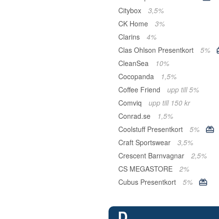
Citybox
3,5%
CK Home
3%
Clarins
4%
Clas Ohlson Presentkort
5%
CleanSea
10%
Cocopanda
1,5%
Coffee Friend
upp till 5%
Comviq
upp till 150 kr
Conrad.se
1,5%
Coolstuff Presentkort
5%
Craft Sportswear
3,5%
Crescent Barnvagnar
2,5%
CS MEGASTORE
2%
Cubus Presentkort
5%
D