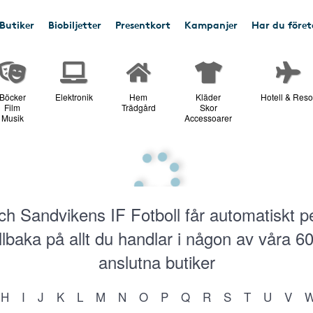
Butiker
Biobiljetter
Presentkort
Kampanjer
Har du före
Böcker
Elektronik
Hem
Kläder
Hotell & Reso
Film
Trädgård
Skor
Musik
Accessoarer
ch Sandvikens IF Fotboll får automatiskt p
illbaka på allt du handlar i någon av våra
6
anslutna butiker
H
I
J
K
L
M
N
O
P
Q
R
S
T
U
V