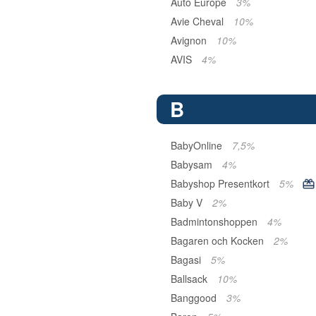
Auto Europe
3%
Avie Cheval
10%
Avignon
10%
AVIS
4%
B
BabyOnline
7,5%
Babysam
4%
Babyshop Presentkort
5%
Baby V
2%
Badmintonshoppen
4%
Bagaren och Kocken
2%
Bagasi
5%
Ballsack
10%
Banggood
3%