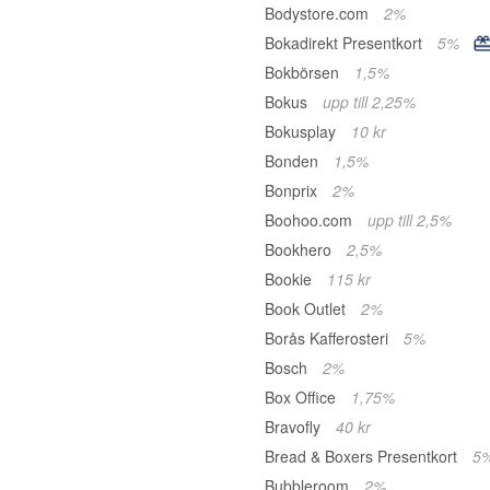
Bodystore.com
2%
Bokadirekt Presentkort
5%
Bokbörsen
1,5%
Bokus
upp till 2,25%
Bokusplay
10 kr
Bonden
1,5%
Bonprix
2%
Boohoo.com
upp till 2,5%
Bookhero
2,5%
Bookie
115 kr
Book Outlet
2%
Borås Kafferosteri
5%
Bosch
2%
Box Office
1,75%
Bravofly
40 kr
Bread & Boxers Presentkort
5
Bubbleroom
2%