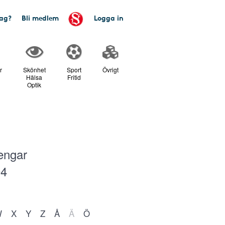
tag?
Bli medlem
Logga in
r
Skönhet
Sport
Övrigt
Hälsa
Fritid
Optik
engar
04
W
X
Y
Z
Å
Ä
Ö