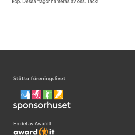
köp. Dessa frågor hanteras av oss. Tack!
Stötta föreningslivet
En del av AwardIt