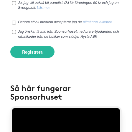
Ja, jag vill också bli panelist. Då får föreningen 50 kr och jag en
Sverigelott.
Läs mer.
Genom att bli medlem accepterar jag de
allmänna villkoren
.
Jag önskar få info från Sponsorhuset med bra erbjudanden och
rabattkoder från de butiker som stödjer Rystad BK
Registrera
Så här fungerar
Sponsorhuset