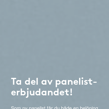
Ta del av panelist-
erbjudandet!
Som ny panelist får du både en belöning