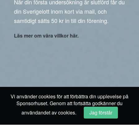
När din första undersökning är slutförd får du
din Sverigelott inom kort via mail, och
samtidigt sätts 50 kr in till din förening.
Läs mer om våra villkor här.
Vi använder cookies för att förbättra din upplevelse på
Sponsorhuset. Genom att fortsätta godkänner du
användandet av cookies.
Jag förstår