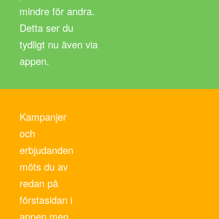
mindre för andra.
Detta ser du
tydligt nu även via
appen.
Kampanjer
och
erbjudanden
möts du av
redan på
förstasidan i
appen men