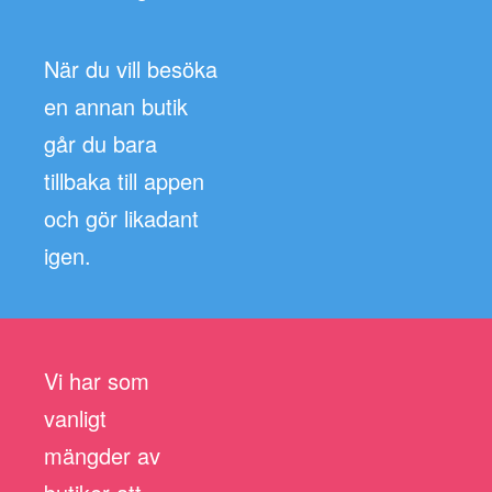
När du vill besöka
en annan butik
går du bara
tillbaka till appen
och gör likadant
igen.
Vi har som
vanligt
mängder av