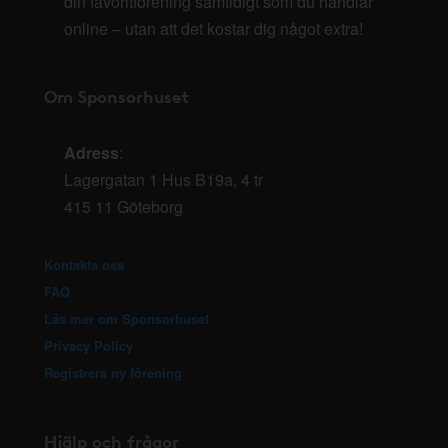
din favoritförening samtidigt som du handlar
online – utan att det kostar dig något extra!
Om Sponsorhuset
Adress
:
Lagergatan 1 Hus B19a, 4 tr
415 11 Göteborg
Kontakta oss
FAQ
Läs mer om Sponsorhuset
Privacy Policy
Registrera ny förening
Hjälp och frågor