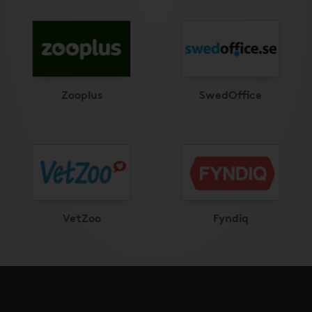
Zooplus
SwedOffice
VetZoo
Fyndiq