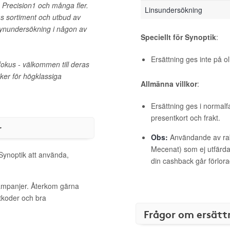
, Precision1 och många fler.
Linsundersökning
as sortiment och utbud av
nundersökning i någon av
Speciellt för Synoptik
:
Ersättning ges inte på 
fokus - välkommen till deras
iker för högklassiga
Allmänna villkor
:
Ersättning ges i normalf
presentkort och frakt.
r
Obs:
Användande av raba
Mecenat) som ej utfärdat
 Synoptik att använda,
din cashback går förlora
kampanjer. Återkom gärna
ttkoder och bra
Frågor om ersätt