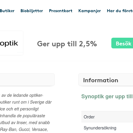
Butiker
Biobiljetter
Presentkort
Kampanjer
Har du före
Ger upp till 2,5%
Besök
Information
 av de ledande optiker-
Synoptik ger upp till
utiker runt om i Sverige där
ice och ett personligt
inhandla de populäraste
Order
 utbud av linser, med snabb
Synundersökning
Ray-Ban, Gucci, Versace,