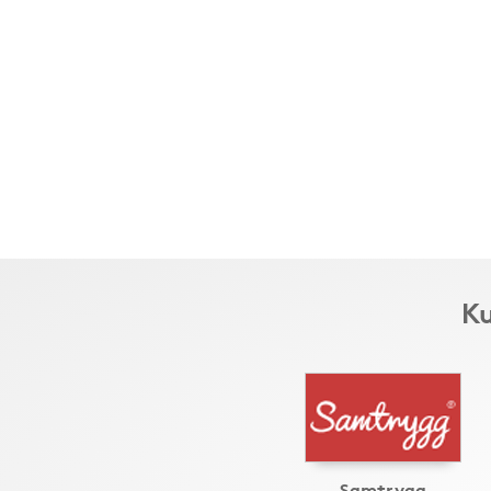
Ku
Samtrygg