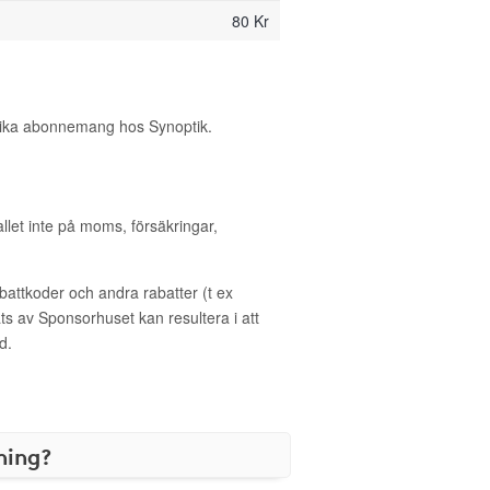
80 Kr
olika abonnemang hos Synoptik.
allet inte på moms, försäkringar,
ttkoder och andra rabatter (t ex
s av Sponsorhuset kan resultera i att
d.
ning?