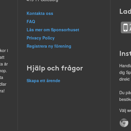
Lad
Kontakta oss
FAQ
Läs mer om Sponsorhuset
Privacy Policy
Registrera ny förening
kor i
Ins
att
ta är
Hjälp och frågor
Handla
hop.
dig Sp
ta
direkt
Skapa ett ärende
dlar
ra!
Du på
besöke
Välj w