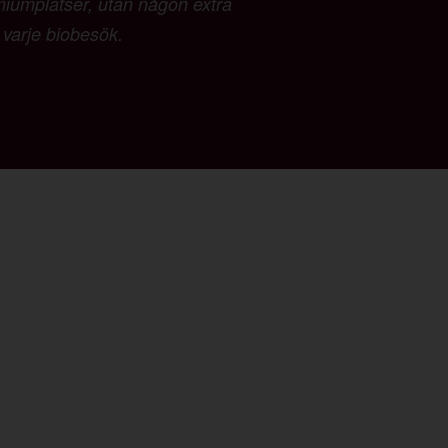
emiumplatser, utan någon extra
d varje biobesök.