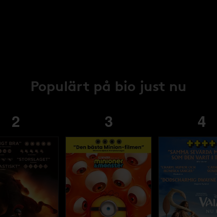
Populärt på bio just nu
2
3
4