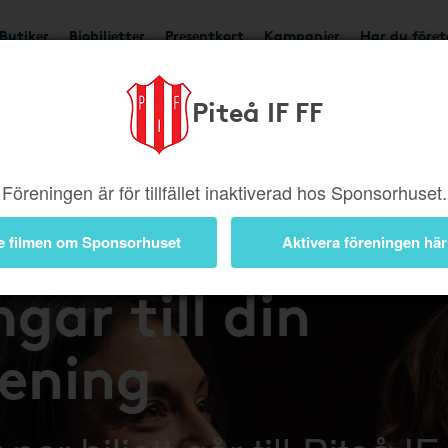
Butiker
Biobiljetter
Presentkort
Kampanjer
Har du före
Piteå IF FF
Föreningen är för tillfället inaktiverad hos Sponsorhuset.
på bio – tjäna
e filmen om Sponsorhuset
Aktivera föreningen här
gar till din
rening