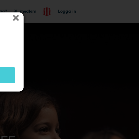
tag?
Bli medlem
Logga in