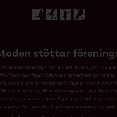
staden stöttar förenings
Sponsorhuset tagit fram en helt ny biobiljett – Förenings
 föreningen eller laget. Målet med samarbetet har varit at
t present. Det har också varit viktigt att produkten är fl
ljer ni själva hur ni vill använda biljetten – köp till eget b
 att tipsa nära och kära. Köpet och distributionen är en
etalning sker med Swish och biljetterna levereras digit