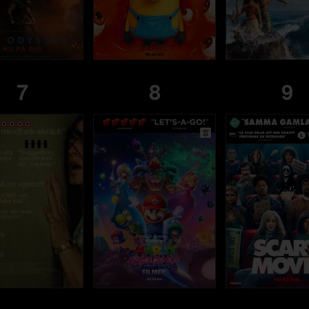
7
8
9