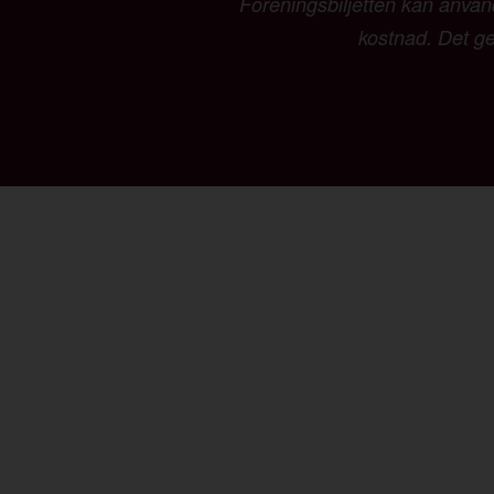
Föreningsbiljetten kan använd
kostnad. Det ger