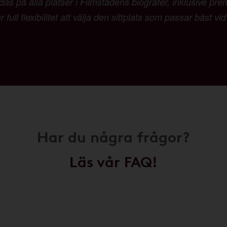
as på alla platser i Filmstadens biografer, inklusive pr
 full flexibilitet att välja den sittplats som passar bäst vi
Har du några frågor?
Läs vår FAQ!