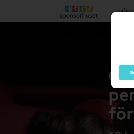
Gå 
S
pen
fö