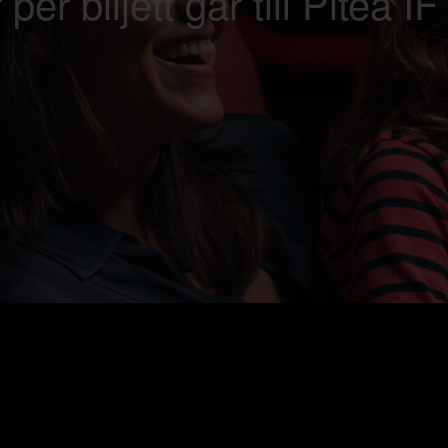
 per biljett går till Piteå I