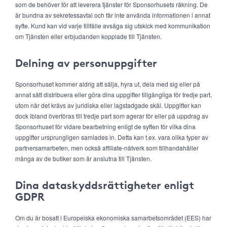
som de behöver för att leverera tjänster för Sponsorhusets räkning. De
är bundna av sekretessavtal och får inte använda informationen i annat
syfte. Kund kan vid varje tillfälle avsäga sig utskick med kommunikation
om Tjänsten eller erbjudanden kopplade till Tjänsten.
Delning av personuppgifter
Sponsorhuset kommer aldrig att sälja, hyra ut, dela med sig eller på
annat sätt distribuera eller göra dina uppgifter tillgängliga för tredje part,
utom när det krävs av juridiska eller lagstadgade skäl. Uppgifter kan
dock ibland överföras till tredje part som agerar för eller på uppdrag av
Sponsorhuset för vidare bearbetning enligt de syften för vilka dina
uppgifter ursprungligen samlades in. Detta kan t.ex. vara olika typer av
partnersamarbeten, men också affiliate-nätverk som tillhandahåller
många av de butiker som är anslutna till Tjänsten.
Dina dataskyddsrättigheter enligt
GDPR
Om du är bosatt i Europeiska ekonomiska samarbetsområdet (EES) har