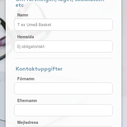
etc
Namn
Hemsida
Kontaktuppgifter
Förnamn
Efternamn
Mejladress