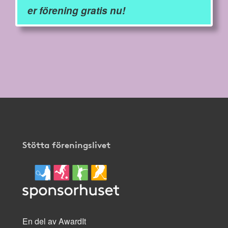
er förening gratis nu!
Stötta föreningslivet
En del av AwardIt