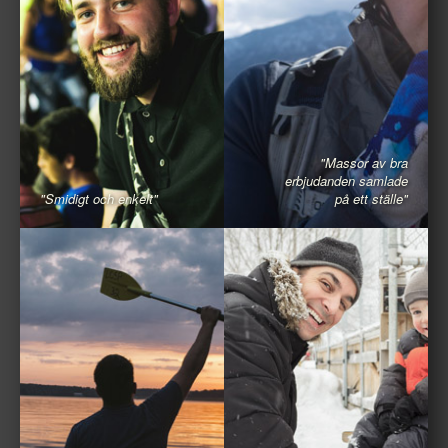
"Massor av bra
erbjudanden samlade
"Smidigt och enkelt"
på ett ställe"