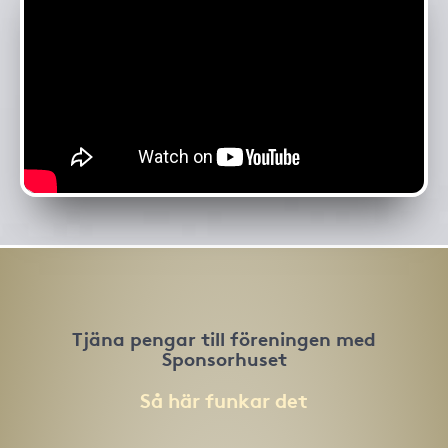
Tjäna pengar till föreningen med
Sponsorhuset
Så här funkar det