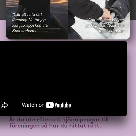
"Lätt att hitta rätt
förening! Nu tar jag
"Gott att tjäna pengar
alla julklappsköp via
på köp man redan har
Sponsorhuset"
tänkt att göra"
Är du ute efter att
tjäna pengar till
föreningen
så har du hittat rätt.