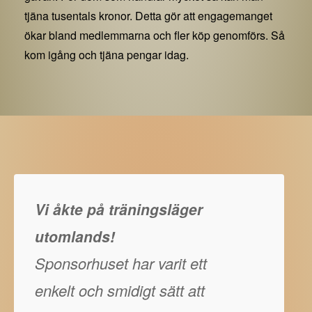
tjäna tusentals kronor. Detta gör att engagemanget
ökar bland medlemmarna och fler köp genomförs. Så
kom igång och tjäna pengar idag.
Vi åkte på träningsläger
utomlands!
Sponsorhuset har varit ett
enkelt och smidigt sätt att