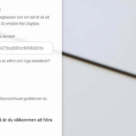
n
Lagkassan och om det är så att
 ID erhållet från Digitala
a senare!
a av siffror och inga bokstäver?
å Sponsorhuset godkänner du
å är du välkommen att höra