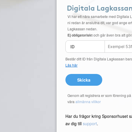
Digitala Lagkassa
Vi har ett nära samarbete med Digitala 
ni redan är anslutna dit, var god ange ert
Lagkassan nedan.
Ej obligatoriskt
och går även bra att gör
ID
Består ditt ID från Digitala Lagkassan bar
Läs här
Skicka
Genom att registrera er som förening p
våra
allmänna villkor
Har du frågor kring Sponsorhuset s
av dig till
support
.