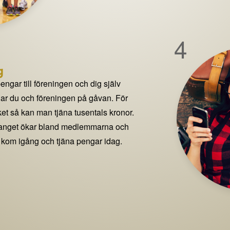
4
g
pengar till föreningen och dig själv
delar du och föreningen på gåvan. För
t så kan man tjäna tusentals kronor.
manget ökar bland medlemmarna och
 kom igång och tjäna pengar idag.