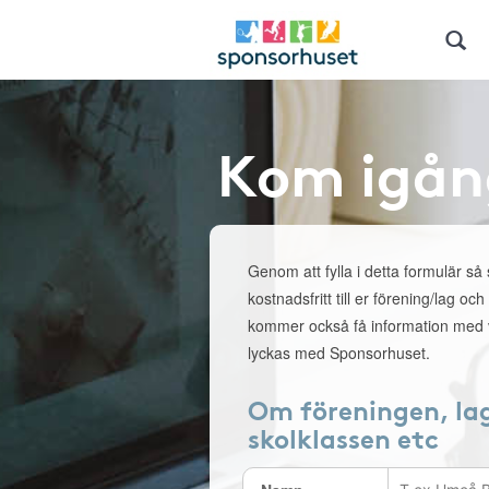
Kom igån
Genom att fylla i detta formulär så
kostnadsfritt till er förening/lag och
kommer också få information med v
lyckas med Sponsorhuset.
Om föreningen, la
skolklassen etc