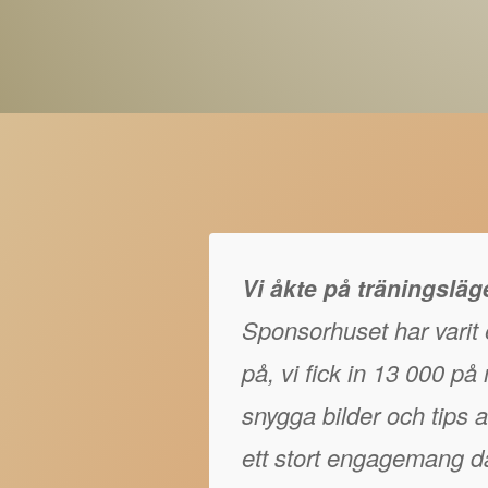
Vi åkte på träningslä
Sponsorhuset har varit e
på, vi fick in 13 000 p
snygga bilder och tips at
ett stort engagemang då