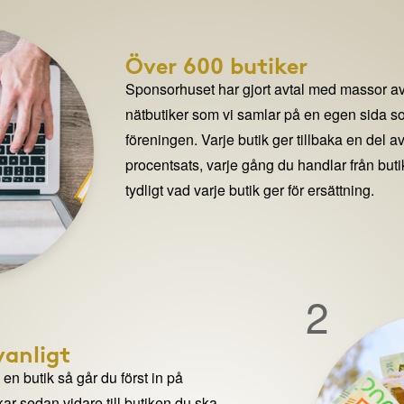
Över 600 butiker
Sponsorhuset har gjort avtal med massor av
nätbutiker som vi samlar på en egen sida so
föreningen. Varje butik ger tillbaka en del av
procentsats, varje gång du handlar från but
tydligt vad varje butik ger för ersättning.
2
anligt
n butik så går du först in på
ar sedan vidare till butiken du ska