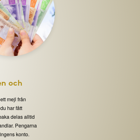
en och
 ett mejl från
 har fått
lbaka delas alltid
handlar. Pengarna
eningens konto.