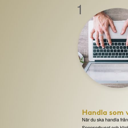
1
Handla som v
När du ska handla från e
Sponsorhuset och klick