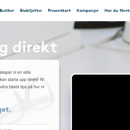
Butiker
Biobiljetter
Presentkort
Kampanjer
Har du före
g direkt
 skapar ni en sida
 kan starta upp direkt! Ni
åra bästa tips på hur ni
get,