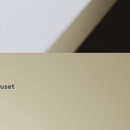
huset
t