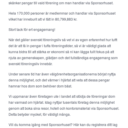
skänker pengar till vald förening om man handlar via Sponsorhuset.
Hela 170,000 personer är medlemmar och handlar via Sponsorhuset
vilket har inneburit att vi fått in 80,799,883 kr.
Stort tack för ert engagemang!
När det gäller svenskt föreningsliv så vet vi av egen erfarenhet hur tufft
det är att få in pengar i tuffa föreningstider, så vi är väldigt glada att
kunna bidra till att stärka er ekonomi så ni kan lägga fullt fokus på att
njuta av gemenskapen, glädjen och det fullständiga engagemang som
svenskt föreningsliv innebär.
Under senare tid har även välgörenhetsorganisationerna börjat nyttja
denna möjlighet, och det värmer i hjärtat att veta att dessa pengar
hamnar hos dom som behöver dom bäst.
Vi uppmanar även företagen ute i landet att stödja de föreningar dom
har varmast om hjärtat. Idag nyttjar tusentals företag denna möjlighet
genom att boka sina resor, hotell och kontorsmaterial via Sponsorhuset.
Detta betyder mycket, för väldigt många.
Vill du komma igång med Sponsorhuset? Här kan du registrera ditt lag