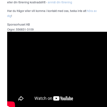
eller din förening kostnadsfritt -
anmäl din förening
Har du frågor eller vill komma i kontakt med oss, tveka inte att
höra av
dig
!
Sponsorhuset AB
Orgnr: 556831-3109