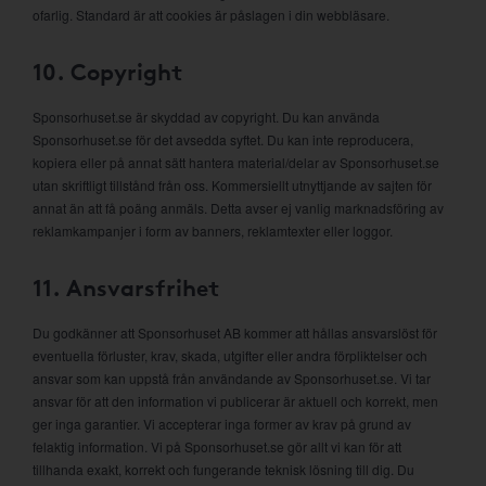
ofarlig. Standard är att cookies är påslagen i din webbläsare.
10. Copyright
Sponsorhuset.se är skyddad av copyright. Du kan använda
Sponsorhuset.se för det avsedda syftet. Du kan inte reproducera,
kopiera eller på annat sätt hantera material/delar av Sponsorhuset.se
utan skriftligt tillstånd från oss. Kommersiellt utnyttjande av sajten för
annat än att få poäng anmäls. Detta avser ej vanlig marknadsföring av
reklamkampanjer i form av banners, reklamtexter eller loggor.
11. Ansvarsfrihet
Du godkänner att Sponsorhuset AB kommer att hållas ansvarslöst för
eventuella förluster, krav, skada, utgifter eller andra förpliktelser och
ansvar som kan uppstå från användande av Sponsorhuset.se. Vi tar
ansvar för att den information vi publicerar är aktuell och korrekt, men
ger inga garantier. Vi accepterar inga former av krav på grund av
felaktig information. Vi på Sponsorhuset.se gör allt vi kan för att
tillhanda exakt, korrekt och fungerande teknisk lösning till dig. Du