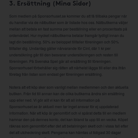
3. Ersättning (Mina Sidor)
Som medlem på Sponsorhuset.se kommer du att få tillbaka pengar när
du handlar via de nätbutiker som är listade hos oss. Nätbutikerna väljer
mellan att betala en fast summa per beställning eller en procentsats på
ordervärdet. Hur mycket nätbutikerna betalar framgår tydligt innan du
lagt din beställning. 50% av beloppet tillfaller föreningen och 50%
tillfaller dig. Undantag gäller närvarande för Cint, där 1 kr per
undersökning går till den besvarar undersökningen och resten till
föreningen. På Svenska Spel går all ersättning till föreningen.
Sponsorhuset förbehåller sig rätten att närhelst lägga till eller dra ifrån
företag från listan som endast ger föreningen ersättning.
Notera att ett köp sker som vanligt mellan medlemmen och den aktuella
butiken. Från tid till annan kan de olika butikerna ändra sin ersättning
upp eller ned. Vi gör allt vi kan för att all information på
Sponsorhuset.se är aktuell men tar inget ansvar för ej uppdaterad
information. När ett köp är genomfört och vi spårat detta till en medlem
hamnar den på dennes konto, det kan ibland ta upp till en vecka. Köpet
räknas som genomfört efter det att betalningen skett och i vissa fall efter
det att utcheckning skett. Pengarna kan hämtas ut tidigast 30 dagar