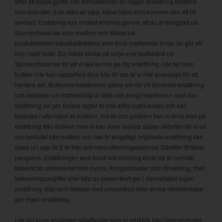
efter att köpet gjorts. Om transaktionen av någon anledning bedöms
som avbruten (t ex retur av vara, köpet hävs mm) kommer den att bli
avvisad. Ersättning kan endast erhållas genom att du är inloggad på
Sponsorhuset.se som medlem och klickar på
produktlänkarna/butikslänkarna som finns markerade innan du gör ett
köp i vald butik. Du måste klicka på varje unik butikslänk på
Sponsorhuset.se för att vi ska kunna ge dig ersättning. I de fall som
butiker inte kan rapportera dina köp till oss är vi inte ansvariga för att
hantera det. Butikerna bestämmer själva om de vill förmedla ersättning
och bedömer om trafiken/köp är äkta och enligt intentionen med den
ersättning de ger. Dessa regler är inte alltid publicerade och kan
beslutas i efterhand av butiken. Vid fel och problem kan vi driva krav på
ersättning från butiken men vi kan även avsluta sådan aktivitet när vi vill
och beslutet från butiken och oss är slutgiltigt. Intjänade ersättning kan
lösas ut i upp till 2 år från och med utdelningsdatumet. Därefter förfaller
pengarna. Ersättningen som kund och förening delar på är normalt
baserat på ordervärdet före moms. Kringprodukter som försäkring, frakt,
faktureringsavgifter eller köp av presentkort ger i normalfallet ingen
ersättning. Köp som betalas med presentkort eller andra värdecheckar
ger ingen ersättning.
I de fall kund använder rabattkoder som ej erhållits från Sponsorhuset