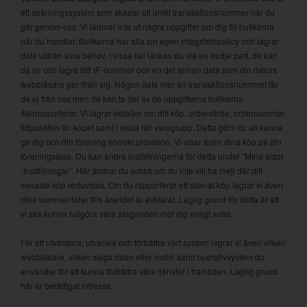
ett spårningssystem som skapar ett unikt transaktionsnummer när du
går genom oss. Vi lämnar inte ut några uppgifter om dig till butikerna
när du handlar. Butikerna har alla sin egen integritetspolicy och lagrar
data utifrån sina behov. I vissa fall länkas du via en tredje part, de kan
då se och lagra ditt IP-nummer och en del annan data som din dators
webbläsare ger ifrån sig. Någon data mer än transaktionsnummret får
de ej från oss men de kan ta del av de uppgifterna butikerna
återrapporterar. Vi lagrar detaljer om ditt köp, ordervärde, ordernummer,
tidpunkten för köpet samt i vissa fall varugrupp. Detta görs för att kunna
ge dig och din förening korrekt provision. Vi visar även dina köp på din
föreningssida. Du kan ändra inställningarna för detta under ”Mina sidor
-Inställningar”. Här ändrar du också om du inte vill ha mejl där ditt
senaste köp redovisas. Om du rapporterar ett saknat köp lagrar vi även
dina kommentarer tills ärendet är avklarat. Laglig grund för detta är att
vi ska kunna fullgöra våra åtaganden mot dig enligt avtal.
För att utvärdera, utveckla och förbättra vårt system lagrar vi även vilken
webbläsare, vilken slags dator eller mobil samt operativsystem du
använder för att kunna förbättra våra tjänster i framtiden. Laglig grund
här är berättigat intresse.