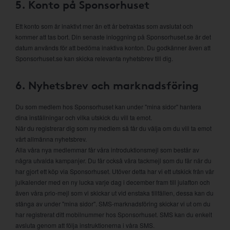
5. Konto på Sponsorhuset
Ett konto som är inaktivt mer än ett år betraktas som avslutat och
kommer att tas bort. Din senaste inloggning på Sponsorhuset.se är det
datum används för att bedöma inaktiva konton. Du godkänner även att
Sponsorhuset.se kan skicka relevanta nyhetsbrev till dig.
6. Nyhetsbrev och marknadsföring
Du som medlem hos Sponsorhuset kan under "mina sidor" hantera
dina inställningar och vilka utskick du vill ta emot.
När du registrerar dig som ny medlem så får du välja om du vill ta emot
vårt allmänna nyhetsbrev.
Alla våra nya medlemmar får våra introduktionsmejl som består av
några utvalda kampanjer. Du får också våra tackmejl som du får när du
har gjort ett köp via Sponsorhuset. Utöver detta har vi ett utskick från vår
julkalender med en ny lucka varje dag i december fram till julafton och
även våra prio-mejl som vi skickar ut vid enstaka tillfällen, dessa kan du
stänga av under "mina sidor". SMS-marknadsföring skickar vi ut om du
har registrerat ditt mobilnummer hos Sponsorhuset. SMS kan du enkelt
avsluta genom att följa instruktionerna i våra SMS.