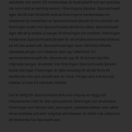
aktiviteter och event. Ett medlemskap är kostnadsfritt och kan avslutas
när som helst av behörig person i föreningens styrelse. Sponsorhuset
äger rätt att utan förbehåll avsluta föreningens medlemskap om
misstanke av misskötsel av Sponsorhusets tjänster finns och/eller om
föreningen bryter mot Sponsorhusets allmänna villkor. Sponsorhuset
äger rätt att ej betala ut pengar till föreningen om medlem i föreningen
missbrukar Sponsorhusets tjänster för att erhålla ekonomiska fördelar
på ett icke avsett sätt. Sponsorhuset äger även rätt kräva tillbaka
utbetalda pengar om missbruk visar sig i efterhand. En
administrationsavgift (för närvarande upp till 32 kr/mån) tas från
intjänade pengar. Använder inte föreningen Sponsorhusets tjänster
kostar det inget. Föreningen är själv ansvarig för att det finns ett
bankkonto eller giro anmält som är i bruk. Pengar som inte kunnat
betalas ut inom 24 månader förfaller.
Det är viktigt för Sponsorhuset att kunna erbjuda en trygg och
inkluderande miljö för alla våra partners, föreningar och användare.
Föreningar som främjar våld, pornografi, rasistiska åsikter, eller aktivt
driver politiska och/eller religiösa särintressen är därför inte välkomna
att medverka hos Sponsorhuset.