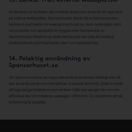
Användaren är ej tillåten att modifiera länkar och använda för eget bruk
på externa webbplatser. Sponsorhusets länkar får endast användas i
samband med besök via www.sponsorhuset.se, dess systersajter samt
via produkter och applikationer byggda eller licensierade av
Sponsorhuset. Missbruk av detta beivras och kan leda till avstängt
användarkonto och fruset saldo, eller t om raderade köp.
14. Felaktig användning av
Sponsorhuset.se
Om Sponsorhuset.se på något sätt bedöms användas felaktigt eller att
den används på ett onormalt sätt kan vi avsluta ditt konto. Detta innebär
att inga pengar betalas ut samt att även intjänade pengar kan komma
att krävas åter om missbruk uppdagas i efterhand. Du accepterar att vår
bedömning är slutgiltig.