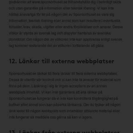
godkänner att www.sponsorhuset.se tillhandahålls dig i befintligt skick
och utan garantier på information eller teknisk lösning. Vi kan inte
hållas ansvariga för fel på någon del av Sponsorhuset.se vare sig
information, teknisk lösning eller annat som kan resultera i eventuella
förluster, krav, skada, utgifter eller andra förpliktelser och ansvar. Dessa
villkor är styrda av svensk lag och dispyter hanteras av svenska
domstolar. Om någon del av villkoren inte kan appliceras enligt svensk
lag kommer resterande del av villkoren fortfarande att gälla.
12. Länkar till externa webbplatser
Sponsorhuset.se länkar till flera länkar till flera externa webbplatser.
Dessa är utanför vår kontroll och vi kan inte ta ansvar för material som
finns på dem. Länkning i sig är ingen acceptans av en annan
webbplats innehåll. Vi kan inte garantera att alla länkar på
Sponsorhuset.se fungerar då vi inte kan kontrollera tillgänglighet på
butiker eller annat som kan påverka länkarna. Om du tycker att någon
länk leder till någon webbplats som innehåller stötande material eller
inte fungerar så meddela oss gärna så kan vi agera.
13. Länkar från externa webbplatser