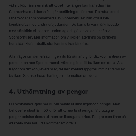
vid sitt köp, finns en risk att köpet inte längre kan härledas från
Sponsorhuset. I dessa fall går ersättningen förlorad. De rabatter och
rabattkoder som presenteras av Sponsorhuset kan oftast inte
kombineras med andra erbjudanden. De kan ofta vara förknippade
med särskilda villkor och undantag och gäller vid onlineköp via
Sponsorhuset. Mer information om villkoren återfinns på butikens
hemsida. Flera rabattkoder kan inte kombineras.
Alla frågor om den ersättningen du förväntar dig för ditt köp hanteras av
personalen hos Sponsorhuset. Vänd dig inte till butiken om detta. Alla
frågor om ditt köp, leveranser, returer, kontaktuppgifter mm hanteras av
butiken. Sponsorhuset har ingen information om detta.
4. Uthämtning av pengar
Du bestämmer själv när du vill hämta ut dina intjänade pengar. Man
behöver endast få in 50 kr för att kunna ta ut pengar. Vid uttag av
pengar betalas dessa ut inom en tiodagarsperiod. Pengar som finns på
ett konto som avslutas kommer att förfalla.