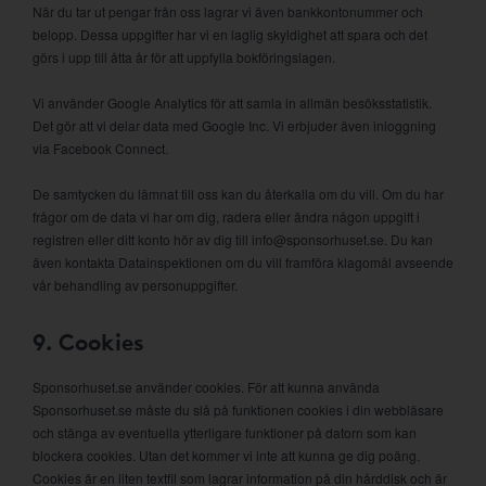
När du tar ut pengar från oss lagrar vi även bankkontonummer och
belopp. Dessa uppgifter har vi en laglig skyldighet att spara och det
görs i upp till åtta år för att uppfylla bokföringslagen.
Vi använder Google Analytics för att samla in allmän besöksstatistik.
Det gör att vi delar data med Google Inc. Vi erbjuder även inloggning
via Facebook Connect.
De samtycken du lämnat till oss kan du återkalla om du vill. Om du har
frågor om de data vi har om dig, radera eller ändra någon uppgift i
registren eller ditt konto hör av dig till info@sponsorhuset.se. Du kan
även kontakta Datainspektionen om du vill framföra klagomål avseende
vår behandling av personuppgifter.
9. Cookies
Sponsorhuset.se använder cookies. För att kunna använda
Sponsorhuset.se måste du slå på funktionen cookies i din webbläsare
och stänga av eventuella ytterligare funktioner på datorn som kan
blockera cookies. Utan det kommer vi inte att kunna ge dig poäng.
Cookies är en liten textfil som lagrar information på din hårddisk och är