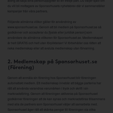
aldrig att sälja dina personuppgifter till en tredje part. Du väljer själv om
du vill bli mottagare av Sponsorhusets nyhetsbrev där vi sammanställer
kampanjer från våra partners.
Följande allmänna villkor gäller för användning av
www.sponsorhuset.se. Genom att bli medlem på Sponsorhuset.se så
godkänner och accepterar du [fysisk eller juridisk person] som
användare de allmänna villkoren för Sponsorhuset.se. Medlemskapet
är helt GRATIS och helt utan förpliktelser! Vi förbehåller oss rätten att
neka medlemskap eller att avsluta medlemskap utan förvarning.
2. Medlemskap på Sponsorhuset.se
(Förening)
Genom att anmäla sin förening hos Sponsorhuset blir föreningen
automatiskt medlem. Ett medlemskap innebär att bägge parterna har
rätt att använda varandras varumärken i tryck och skrift i sin
marknadsföring. Genom att föreningen aktiveras på Sponsorhuset
godkänner föreningen att de kan synas och marknadsföras tillsammans
med alla de partners som Sponsorhuset väljer att samarbeta med.
Sponsorhuset äger rätt att skänka pengar till föreningen via olika