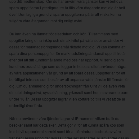
upp ditt medlemskap. Om du har använt våra tjänster kan vi behöva
spara uppgifterna i ytterligare tre år tills våra åtagande mot dig är helt
över. Den lagliga grund vi sparar uppgifterna på är att vi ska kunna
fullgöra våra åtaganden mot dig enligt avtal.
Du kan även ha lämnat födelsedatum och kön. Tillsammans med
uppgifter kring dina inköp och din aktivitet på våra sidor använder vi
dessa för marknadsföringsändamål riktade mot dig. Vi kan komma att
spara dina personuppgifter för marknadsföringsändamål upp till tre år
efter det att ditt kundförhållande med oss har upphört. Vi ser dig som
kund hos oss så länge som du loggar in hos oss eller använder några
av våra applikationer. Vår grund av att spara dessa uppgifter är för ett
berättigat intresse som består av att anpassa våra tjänster till förmån för
dig. Om du anmäler dig för undersökningar från Cint vill de även veta
din utbildningsnivå, sysselsättning, yrkesroll samt hemmavarande barn
under 18 år. Dessa uppgifter lagrar vi en kortare tid tills vi vet att de är
ordentligt överförda.
När du använder våra tjänster lagrar vi IP-nummer, vilken butik du
besöker samt när detta sker. Detta gör vi för att kunna spåra köp som
inte blivit rapporterat korrekt samt för att förhindra missbruk av våra
tjänster. Dessa uppgifter lagras under sex månader. Vi använder oss av