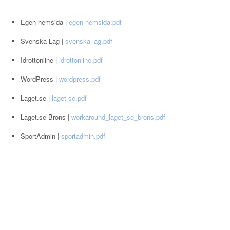
Egen hemsida |
egen-hemsida.pdf
Svenska Lag |
svenska-lag.pdf
Idrottonline |
idrottonline.pdf
WordPress |
wordpress.pdf
Laget.se |
laget-se.pdf
Laget.se Brons |
workaround_laget_se_brons.pdf
SportAdmin |
sportadmin.pdf