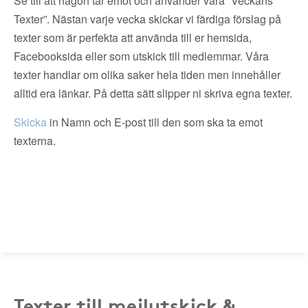
Se till att någon tar emot och använder våra ”Veckans
Texter”. Nästan varje vecka skickar vi färdiga förslag på
texter som är perfekta att använda till er hemsida,
Facebooksida eller som utskick till medlemmar. Våra
texter handlar om olika saker hela tiden men innehåller
alltid era länkar. På detta sätt slipper ni skriva egna texter.
Skicka
in Namn och E-post till den som ska ta emot
texterna.
Texter till mejlutskick &