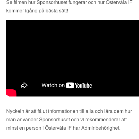
Se filmen hur Sponsorhuset fungerar och hur Östervåla IF
kommer igång på bästa sätt!
Nyckeln är att få ut informationen till alla och lära dem hur
man använder Sponsorhuset och vi rekommenderar att
minst en person i Östervåla IF har Adminbehörighet.