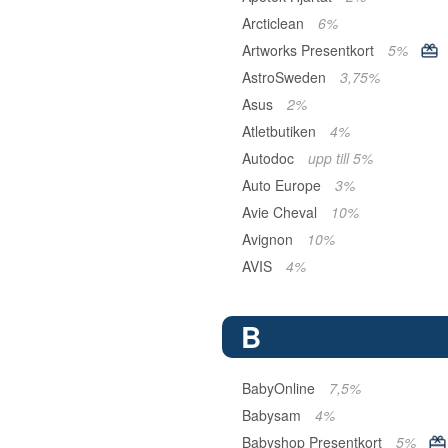
Arcticlean
6%
Artworks Presentkort
5%
AstroSweden
3,75%
Asus
2%
Atletbutiken
4%
Autodoc
upp till 5%
Auto Europe
3%
Avie Cheval
10%
Avignon
10%
AVIS
4%
B
BabyOnline
7,5%
Babysam
4%
Babyshop Presentkort
5%