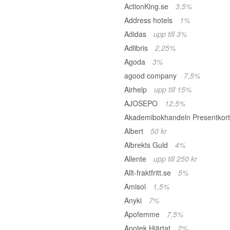
ActionKing.se
3,5%
Address hotels
1%
Adidas
upp till 3%
Adlibris
2,25%
Agoda
3%
agood company
7,5%
Airhelp
upp till 15%
AJOSEPO
12,5%
Akademibokhandeln Presentkor
Albert
50 kr
Albrekts Guld
4%
Allente
upp till 250 kr
Allt-fraktfritt.se
5%
Amisol
1,5%
Anyki
7%
Apofemme
7,5%
Apotek Hjärtat
2%