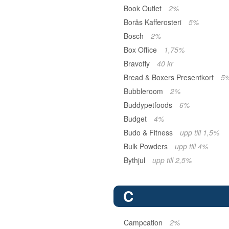
Book Outlet
2%
Borås Kafferosteri
5%
Bosch
2%
Box Office
1,75%
Bravofly
40 kr
Bread & Boxers Presentkort
5
Bubbleroom
2%
Buddypetfoods
6%
Budget
4%
Budo & Fitness
upp till 1,5%
Bulk Powders
upp till 4%
Bythjul
upp till 2,5%
C
Campcation
2%