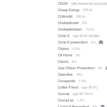
CDON
olika beroende på prod
Cheap Energy
375 kr
Chilimobil
150 kr
Chokladbudet
5%
Chokladklubben
7,5 kr
Circle K
upp till 42 öre/liter
Circle K presentkort
5%
Citybox
3,5%
CK Home
3%
Clarins
4%
Clas Ohlson Presentkort
5%
CleanSea
10%
Cocopanda
1,5%
Coffee Friend
upp till 5%
Comviq
upp till 150 kr
Conrad.se
1,5%
Coolstuff Presentkort
5%