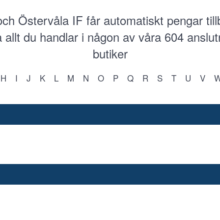
ch Östervåla IF får automatiskt pengar til
 allt du handlar i någon av våra
604
anslut
butiker
H
I
J
K
L
M
N
O
P
Q
R
S
T
U
V