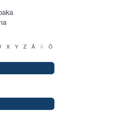
lbaka
na
W
X
Y
Z
Å
Ä
Ö