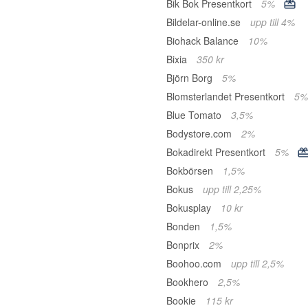
Bik Bok Presentkort
5%
Bildelar-online.se
upp till 4%
Biohack Balance
10%
Bixia
350 kr
Björn Borg
5%
Blomsterlandet Presentkort
5%
Blue Tomato
3,5%
Bodystore.com
2%
Bokadirekt Presentkort
5%
Bokbörsen
1,5%
Bokus
upp till 2,25%
Bokusplay
10 kr
Bonden
1,5%
Bonprix
2%
Boohoo.com
upp till 2,5%
Bookhero
2,5%
Bookie
115 kr