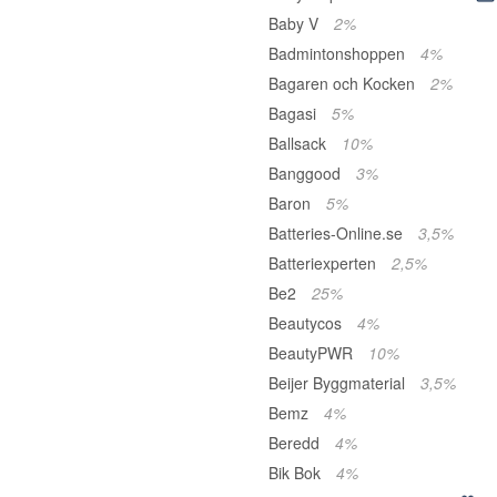
Baby V
2%
Badmintonshoppen
4%
Bagaren och Kocken
2%
Bagasi
5%
Ballsack
10%
Banggood
3%
Baron
5%
Batteries-Online.se
3,5%
Batteriexperten
2,5%
Be2
25%
Beautycos
4%
BeautyPWR
10%
Beijer Byggmaterial
3,5%
Bemz
4%
Beredd
4%
Bik Bok
4%