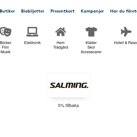
Butiker
Biobiljetter
Presentkort
Kampanjer
Har du före
Böcker
Elektronik
Hem
Kläder
Hotell & Reso
Film
Trädgård
Skor
Musik
Accessoarer
5% tillbaka