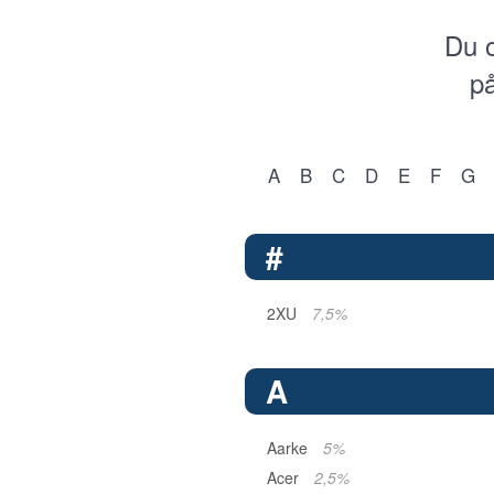
Du o
på
A
B
C
D
E
F
G
#
2XU
7,5%
A
Aarke
5%
Acer
2,5%