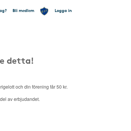
tag?
Bli medlem
Logga in
e detta!
gelott och din förening får 50 kr.
a del av erbjudandet.