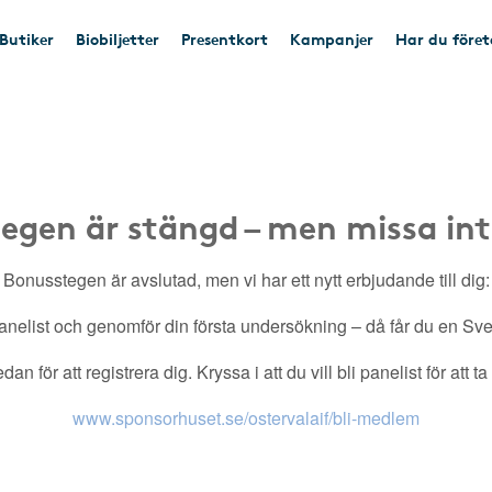
Butiker
Biobiljetter
Presentkort
Kampanjer
Har du före
egen är stängd – men missa int
Bonusstegen är avslutad, men vi har ett nytt erbjudande till dig:
nelist och genomför din första undersökning – då får du en Sveri
an för att registrera dig. Kryssa i att du vill bli panelist för att t
www.sponsorhuset.se/ostervalaif/bli-medlem