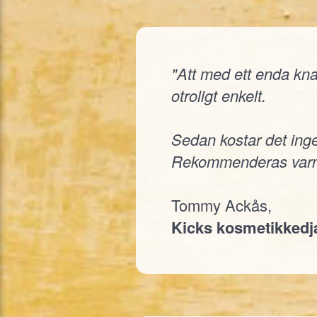
"Att med ett enda knap
otroligt enkelt.
Sedan kostar det inge
Rekommenderas varm
Tommy Ackås,
Kicks kosmetikked