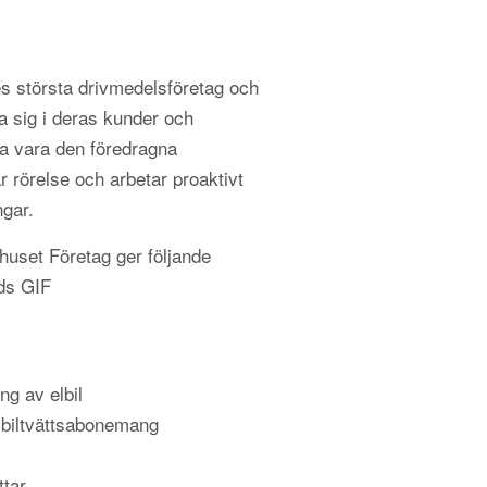
s största drivmedelsföretag och
a sig i deras kunder och
 vara den föredragna
r rörelse och arbetar proaktivt
ngar.
uset Företag ger följande
nds GIF
ng av elbil
 biltvättsabonemang
ttar