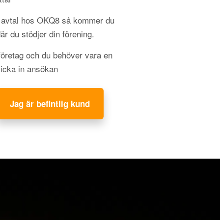
gt avtal hos OKQ8 så kommer du
 där du stödjer din förening.
 företag och du behöver vara en
kicka in ansökan
Jag är befintlig kund