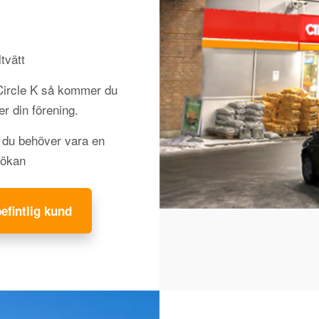
tvätt
 Circle K så kommer du
jer din förening.
h du behöver vara en
sökan
befintlig kund