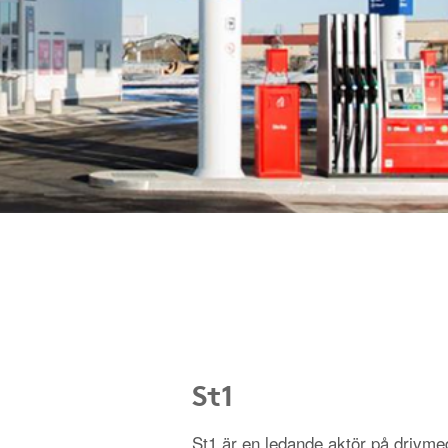
St1
St1 är en ledande aktör på driv