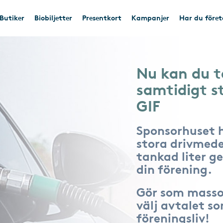
Butiker
Biobiljetter
Presentkort
Kampanjer
Har du före
Nu kan du t
samtidigt s
GIF
Sponsorhuset 
stora drivmede
tankad liter ger
din förening.
Gör som masso
välj avtalet s
föreningsliv!