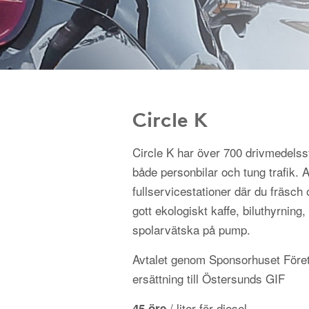
Circle K
Circle K har över 700 drivmedelss
både personbilar och tung trafik.
fullservicestationer där du fräsch 
gott ekologiskt kaffe, biluthyrning, 
spolarvätska på pump.
Avtalet genom Sponsorhuset Föret
ersättning till Östersunds GIF
/ liter för diesel
45 öre