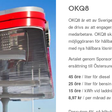
OKQ8
OKQ8 är ett av Sverige
de drivs av att engager
medarbetare. OKQ8 ska
möjliggöraren för hållba
med nya hållbara lösni
Avtalet genom Sponsorh
ersättning till Östersu
/ liter för diesel
45 öre
/ liter för bensin
25 öre
/ kWh vid laddni
15 öre
/ per månad av
8,97 kr
Dessutom 6% på biltvä