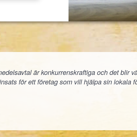
elsavtal är konkurrenskraftiga och det blir väld
nsats för ett företag som vill hjälpa sin lokala f