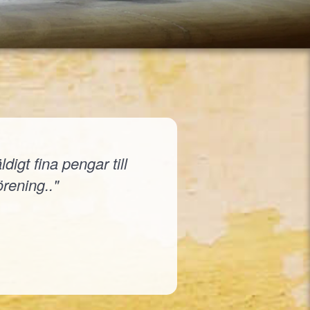
igt fina pengar till
örening.."