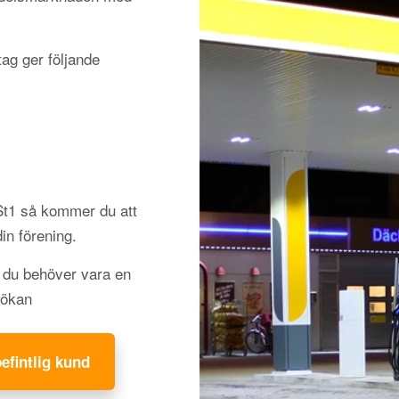
ag ger följande
 St1 så kommer du att
din förening.
h du behöver vara en
sökan
befintlig kund