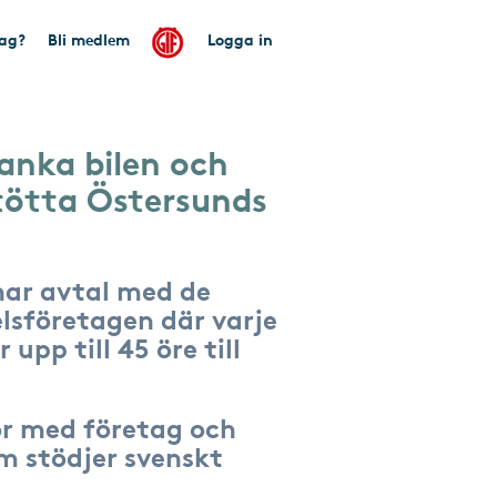
tag?
Bli medlem
Logga in
anka bilen och
tötta Östersunds
har avtal med de
lsföretagen där varje
 upp till 45 öre till
r med företag och
om stödjer svenskt