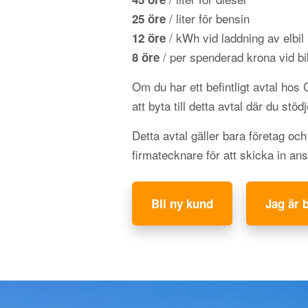
/ liter för bensin
25 öre
/ kWh vid laddning av elbil
12 öre
/ per spenderad krona vid bil
8 öre
Om du har ett befintligt avtal hos
att byta till detta avtal där du stöd
Detta avtal gäller bara företag oc
firmatecknare för att skicka in an
Bli ny kund
Jag är 