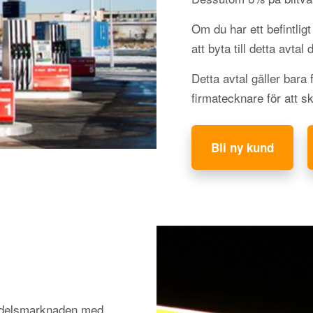
Om du har ett befintli
att byta till detta avtal
Detta avtal gäller bara
firmatecknare för att s
Bli ny kund
medelsmarknaden med