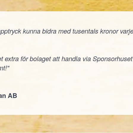
ptryck kunna bidra med tusentals kronor varje å
t extra för bolaget att handla via Sponsorhuset
t!"
jan AB