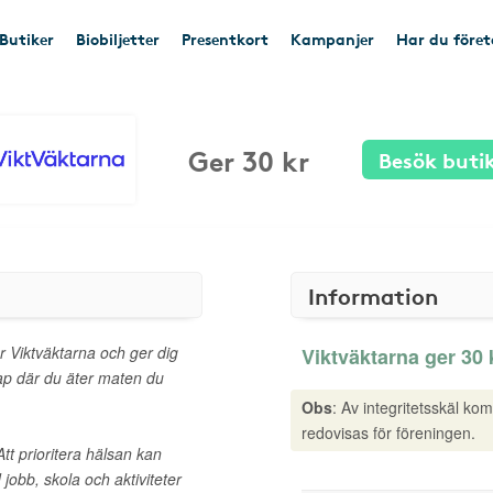
Butiker
Biobiljetter
Presentkort
Kampanjer
Har du före
Ger 30 kr
Besök buti
Information
er Viktväktarna och ger dig
Viktväktarna ger 30 k
kap där du äter maten du
Obs
: Av integritetsskäl ko
redovisas för föreningen.
Att prioritera hälsan kan
 jobb, skola och aktiviteter