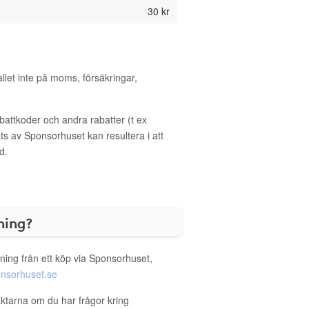
30 kr
allet inte på moms, försäkringar,
ttkoder och andra rabatter (t ex
s av Sponsorhuset kan resultera i att
d.
ning?
ning från ett köp via Sponsorhuset,
nsorhuset.se
äktarna om du har frågor kring