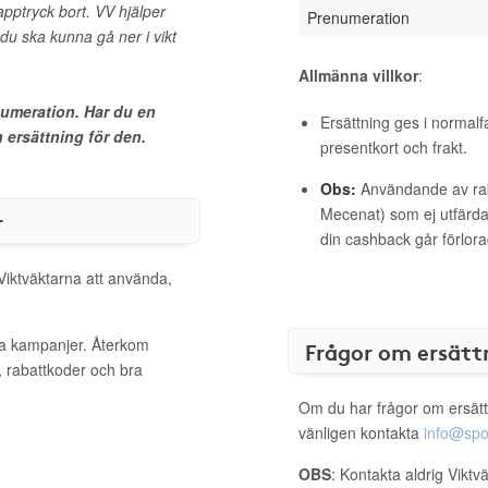
pptryck bort. VV hjälper
Prenumeration
du ska kunna gå ner i vikt
Allmänna villkor
:
numeration. Har du en
Ersättning ges i normalf
ersättning för den.
presentkort och frakt.
Obs:
Användande av raba
Mecenat) som ej utfärdat
r
din cashback går förlora
 Viktväktarna att använda,
iva kampanjer. Återkom
Frågor om ersätt
, rabattkoder och bra
Om du har frågor om ersätt
vänligen kontakta
info@spo
OBS
: Kontakta aldrig Viktv