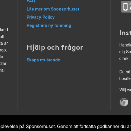
FAQ
Läs mer om Sponsorhuset
Privacy Policy
Registrera ny förening
kor i
Ins
att
ta är
Hjälp och frågor
Handla
hop.
dig Sp
ta
direkt
Skapa ett ärende
dlar
ra!
Du på
besöke
Välj w
 upplevelse på Sponsorhuset. Genom att fortsätta godkänner du