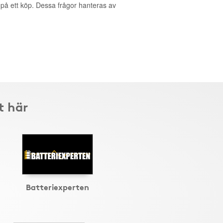
g på ett köp. Dessa frågor hanteras av
t här
Batteriexperten