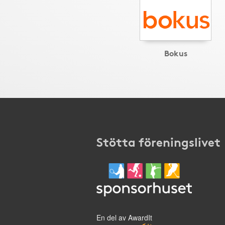
Bokus
Stötta föreningslivet
En del av AwardIt