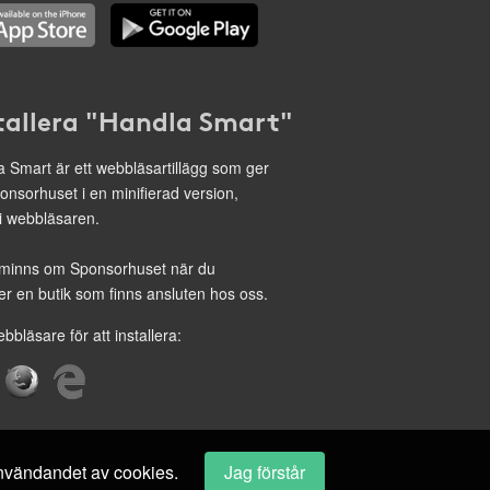
tallera "Handla Smart"
 Smart är ett webbläsartillägg som ger
onsorhuset i en minifierad version,
 i webbläsaren.
minns om Sponsorhuset när du
r en butik som finns ansluten hos oss.
ebbläsare för att installera:
 användandet av cookies.
Jag förstår