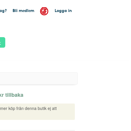
tag?
Bli medlem
Logga in
k
r tillbaka
mmer köp från denna butik ej att