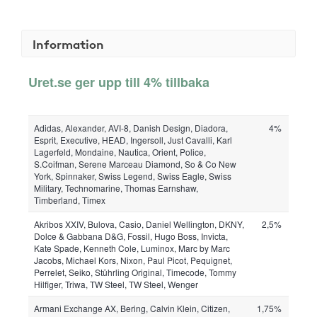
Information
Uret.se ger upp till 4% tillbaka
Adidas, Alexander, AVI-8, Danish Design, Diadora,
4%
Esprit, Executive, HEAD, Ingersoll, Just Cavalli, Karl
Lagerfeld, Mondaine, Nautica, Orient, Police,
S.Coifman, Serene Marceau Diamond, So & Co New
York, Spinnaker, Swiss Legend, Swiss Eagle, Swiss
Military, Technomarine, Thomas Earnshaw,
Timberland, Timex
Akribos XXIV, Bulova, Casio, Daniel Wellington, DKNY,
2,5%
Dolce & Gabbana D&G, Fossil, Hugo Boss, Invicta,
Kate Spade, Kenneth Cole, Luminox, Marc by Marc
Jacobs, Michael Kors, Nixon, Paul Picot, Pequignet,
Perrelet, Seiko, Stührling Original, Timecode, Tommy
Hilfiger, Triwa, TW Steel, TW Steel, Wenger
Armani Exchange AX, Bering, Calvin Klein, Citizen,
1,75%