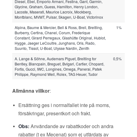
Diesel, Ebel, Emporio Armani, Festina, Gant, Garmin,
Glycine, Graham, Guess, Hamilton, Henry London,
Lacoste, Maserati, Maurice Lacroix, Mockberg,
Montblanc, MVMT, Pulsar, Skagen, U-Boat, Victorinox
Alpina, Baume & Mercier, Bell & Ross, Breil, Breitling,
1%
Burberry, Certina, Chanel, Corum, Frederique
Constant, Girard Perregaux, Glashütte Original, Hublot,
Hygge, Jaeger LeCoultre, Junghans, Oris, Rado,
Suunto, Tissot, U-Boat, Ulysse Nardin, Zenith
A. Lange & Söhne, Audemars Piguet, Breitling for
0,5%
Bentley, Blancpain, Breguet, Bvlgari, Cartier, Chopard,
Fortis, Gucci, IWC, Longines, Omega, Panerai, Patek
Philippe, Raymond Weil, Rolex, TAG Heuer, Tudor
Allmänna villkor
:
Ersättning ges i normalfallet inte på moms,
försäkringar, presentkort och frakt.
Obs:
Användande av rabattkoder och andra
rabatter (t ex Mecenat) som ej utfärdats av