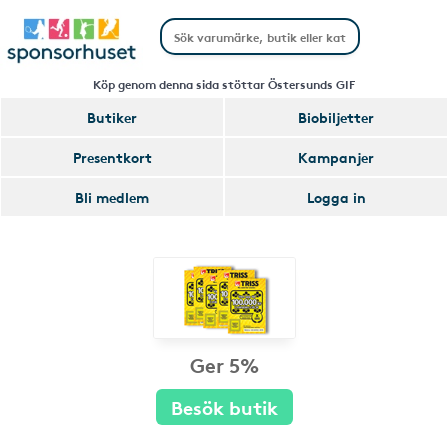
Köp genom denna sida stöttar Östersunds GIF
Butiker
Biobiljetter
Presentkort
Kampanjer
Bli medlem
Logga in
Ger 5%
Besök butik