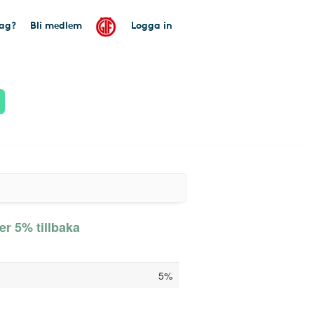
tag?
Bli medlem
Logga in
er 5% tillbaka
5%