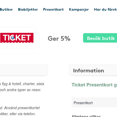
Butiker
Biobiljetter
Presentkort
Kampanjer
Har du före
Ger 5%
Besök butik
Information
flyg & hotell, charter, sista
Ticket Presentkort g
 och andra typer av resor.
Presentkort
ud. Använd presentkortet
iker, eller via telefon.
Allmänna villkor
: