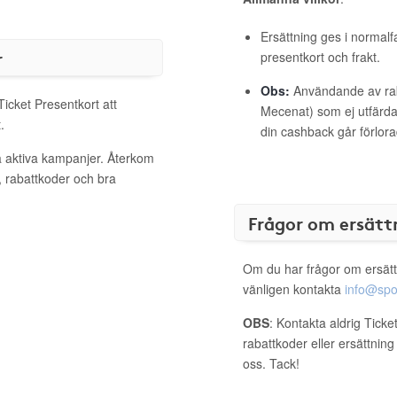
Ersättning ges i normalf
r
presentkort och frakt.
Obs:
Användande av raba
Ticket Presentkort att
Mecenat) som ej utfärdat
.
din cashback går förlora
ra aktiva kampanjer. Återkom
, rabattkoder och bra
Frågor om ersätt
Om du har frågor om ersätt
vänligen kontakta
info@spo
OBS
: Kontakta aldrig Ticke
rabattkoder eller ersättnin
oss. Tack!