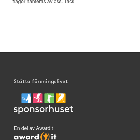
frågor hanteras av oss. Tack!
Stötta föreningslivet
En del av AwardIt