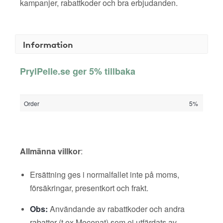
kampanjer, rabattkoder och bra erbjudanden.
Information
PrylPelle.se ger 5% tillbaka
Order
5%
Allmänna villkor
:
Ersättning ges i normalfallet inte på moms,
försäkringar, presentkort och frakt.
Obs:
Användande av rabattkoder och andra
rabatter (t ex Mecenat) som ej utfärdats av