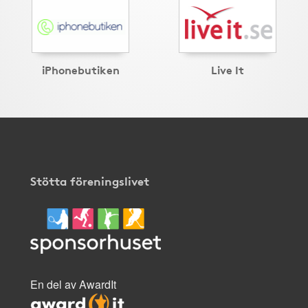
iPhonebutiken
Live It
Stötta föreningslivet
En del av AwardIt