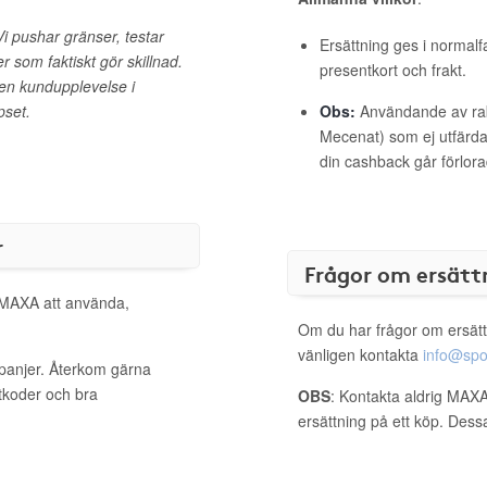
i pushar gränser, testar
Ersättning ges i normalf
ter som faktiskt gör skillnad.
presentkort och frakt.
få en kundupplevelse i
epset.
Obs:
Användande av raba
Mecenat) som ej utfärdat
din cashback går förlora
r
Frågor om ersätt
l MAXA att använda,
Om du har frågor om ersätt
vänligen kontakta
info@spo
panjer. Återkom gärna
ttkoder och bra
OBS
: Kontakta aldrig MAXA
ersättning på ett köp. Dess