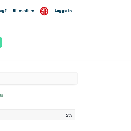
tag?
Bli medlem
Logga in
ka
2%