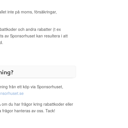
allet inte på moms, försäkringar,
ttkoder och andra rabatter (t ex
s av Sponsorhuset kan resultera i att
d.
ning?
ning från ett köp via Sponsorhuset,
nsorhuset.se
 om du har frågor kring rabattkoder eller
a frågor hanteras av oss. Tack!