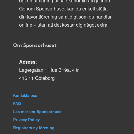
det en utmaning att få ekonomin att gå ihop.
Genom Sponsorhuset kan du enkelt stötta
din favoritförening samtidigt som du handlar
online – utan att det kostar dig något extra!
Om Sponsorhuset
Adress
:
Lagergatan 1 Hus B19a, 4 tr
415 11 Göteborg
Kontakta oss
FAQ
Läs mer om Sponsorhuset
Privacy Policy
Registrera ny förening