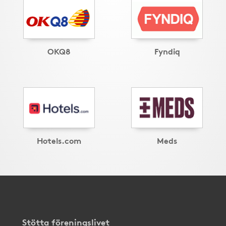
OKQ8
Fyndiq
Hotels.com
Meds
Stötta föreningslivet