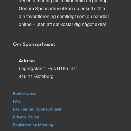
det en utmaning att få ekonomin att gå ihop.
Genom Sponsorhuset kan du enkelt stötta
din favoritförening samtidigt som du handlar
online – utan att det kostar dig något extra!
Om Sponsorhuset
Adress
:
Lagergatan 1 Hus B19a, 4 tr
415 11 Göteborg
Kontakta oss
FAQ
Läs mer om Sponsorhuset
Privacy Policy
Registrera ny förening