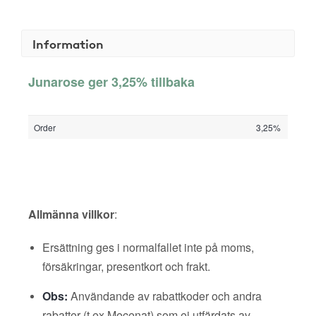
Information
Junarose ger 3,25% tillbaka
Order
3,25%
Allmänna villkor
:
Ersättning ges i normalfallet inte på moms,
försäkringar, presentkort och frakt.
Obs:
Användande av rabattkoder och andra
rabatter (t ex Mecenat) som ej utfärdats av