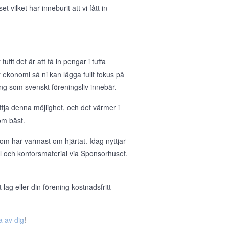
ilket har inneburit att vi fått in
ufft det är att få in pengar i tuffa
 er ekonomi så ni kan lägga fullt fokus på
g som svenskt föreningsliv innebär.
tja denna möjlighet, och det värmer i
om bäst.
om har varmast om hjärtat. Idag nyttjar
ll och kontorsmaterial via Sponsorhuset.
ag eller din förening kostnadsfritt -
a av dig
!