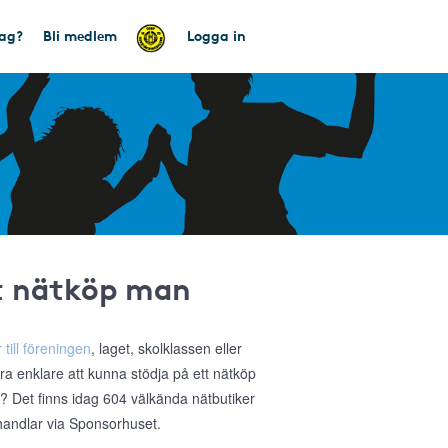
tag?
Bli medlem
Logga in
tt nätköp man
 till föreningen
, laget, skolklassen eller
ra enklare att kunna stödja på ett nätköp
a? Det finns idag 604 välkända nätbutiker
 handlar via Sponsorhuset.