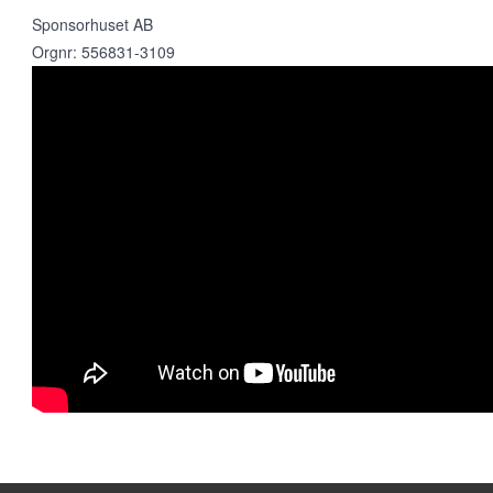
Sponsorhuset AB
Orgnr: 556831-3109