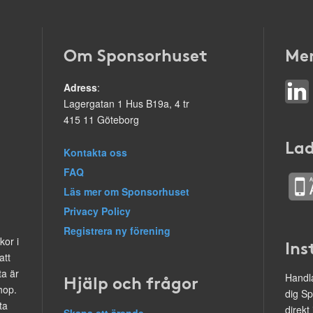
Om Sponsorhuset
Mer
Adress
:
Lagergatan 1 Hus B19a, 4 tr
415 11 Göteborg
Lad
Kontakta oss
FAQ
Läs mer om Sponsorhuset
Privacy Policy
Registrera ny förening
kor i
Ins
att
ta är
Hjälp och frågor
Handla
hop.
dig Sp
ta
direkt