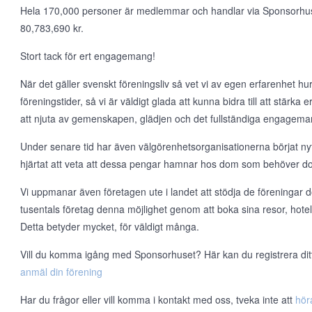
Hela 170,000 personer är medlemmar och handlar via Sponsorhuset v
80,783,690 kr.
Stort tack för ert engagemang!
När det gäller svenskt föreningsliv så vet vi av egen erfarenhet hur t
föreningstider, så vi är väldigt glada att kunna bidra till att stärka
att njuta av gemenskapen, glädjen och det fullständiga engageman
Under senare tid har även välgörenhetsorganisationerna börjat nyt
hjärtat att veta att dessa pengar hamnar hos dom som behöver d
Vi uppmanar även företagen ute i landet att stödja de föreningar d
tusentals företag denna möjlighet genom att boka sina resor, hote
Detta betyder mycket, för väldigt många.
Vill du komma igång med Sponsorhuset? Här kan du registrera ditt l
anmäl din förening
Har du frågor eller vill komma i kontakt med oss, tveka inte att
hör