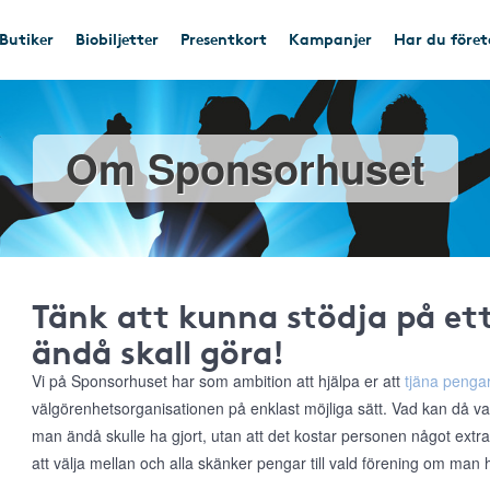
Butiker
Biobiljetter
Presentkort
Kampanjer
Har du före
Om Sponsorhuset
Tänk att kunna stödja på e
ändå skall göra!
Vi på Sponsorhuset har som ambition att hjälpa er att
tjäna pengar
välgörenhetsorganisationen på enklast möjliga sätt. Vad kan då va
man ändå skulle ha gjort, utan att det kostar personen något extr
att välja mellan och alla skänker pengar till vald förening om man