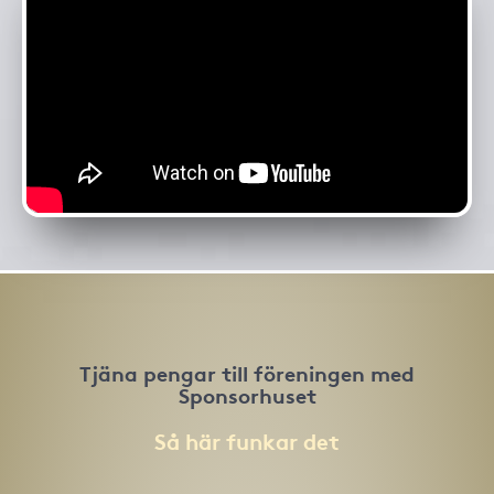
Tjäna pengar till föreningen med
Sponsorhuset
Så här funkar det