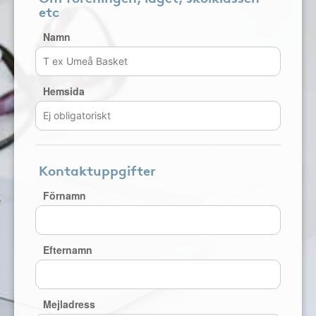
etc
Namn
Hemsida
Kontaktuppgifter
Förnamn
Efternamn
Mejladress