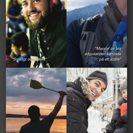
"Massor av bra
erbjudanden samlade
"Smidigt och enkelt"
på ett ställe"