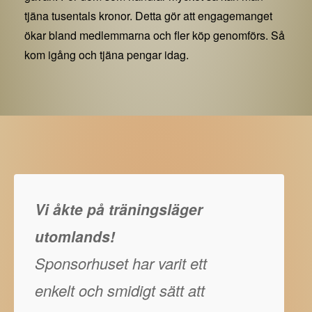
tjäna tusentals kronor. Detta gör att engagemanget
ökar bland medlemmarna och fler köp genomförs. Så
kom igång och tjäna pengar idag.
Vi åkte på träningsläger
utomlands!
Sponsorhuset har varit ett
enkelt och smidigt sätt att