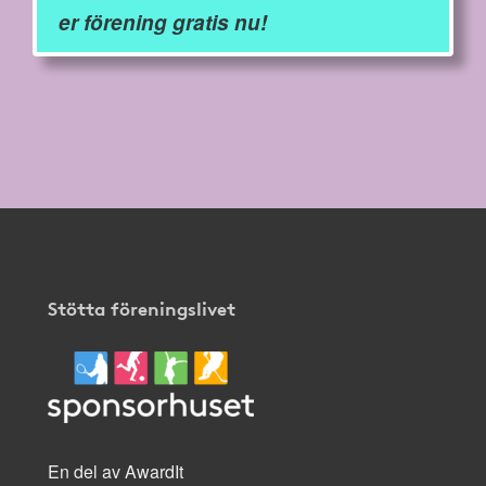
er förening gratis nu!
Stötta föreningslivet
En del av AwardIt