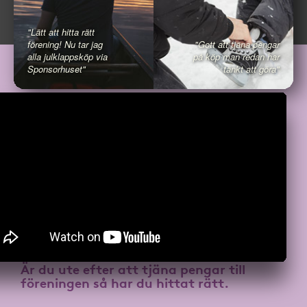
"Lätt att hitta rätt
förening! Nu tar jag
"Gott att tjäna pengar
alla julklappsköp via
på köp man redan har
Sponsorhuset"
tänkt att göra"
Är du ute efter att
tjäna pengar till
föreningen
så har du hittat rätt.