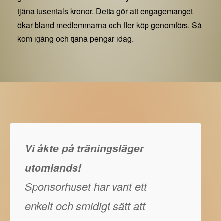
tjäna tusentals kronor. Detta gör att engagemanget
ökar bland medlemmarna och fler köp genomförs. Så
kom igång och tjäna pengar idag.
Vi åkte på träningsläger
utomlands!
Sponsorhuset har varit ett
enkelt och smidigt sätt att