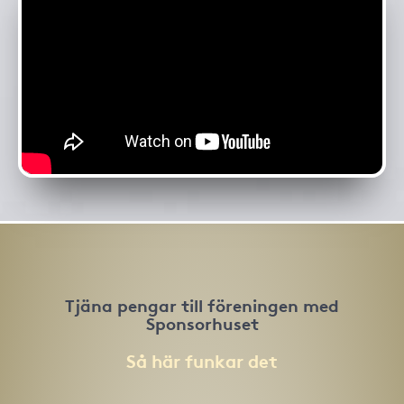
Tjäna pengar till föreningen med
Sponsorhuset
Så här funkar det