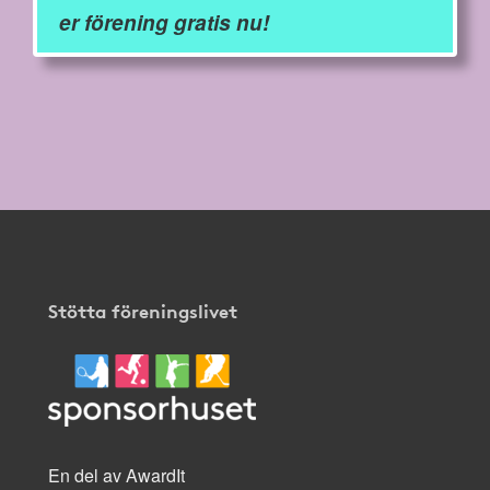
er förening gratis nu!
Stötta föreningslivet
En del av AwardIt