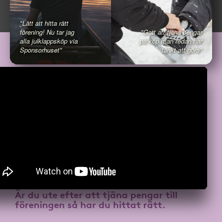
"Lätt att hitta rätt
förening! Nu tar jag
"Gott att tjäna pengar
alla julklappsköp via
på köp man redan har
Sponsorhuset"
tänkt att göra"
Är du ute efter att
tjäna pengar till
föreningen
så har du hittat rätt.