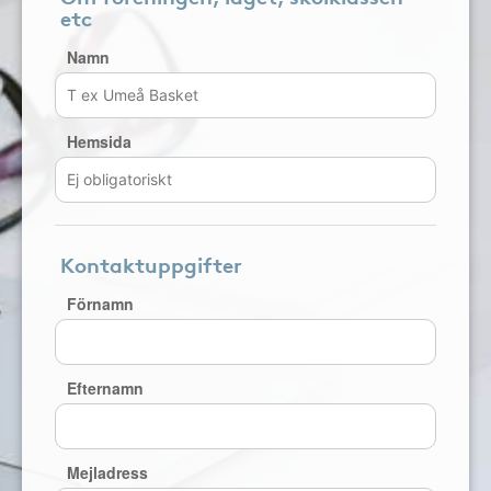
etc
Namn
Hemsida
Kontaktuppgifter
Förnamn
Efternamn
Mejladress