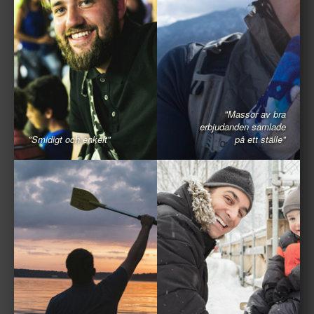
"Massor av bra
erbjudanden samlade
"Smidigt och enkelt"
på ett ställe"