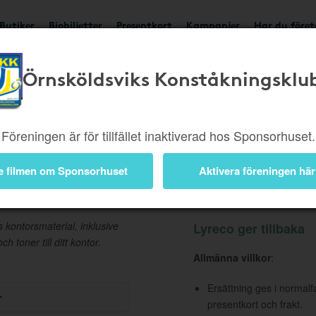
Butiker
Biobiljetter
Presentkort
Kampanjer
Har du före
Örnsköldsviks Konståkningsklu
Ger 1,65%
Besök buti
Föreningen är för tillfället inaktiverad hos Sponsorhuset.
e filmen om Sponsorhuset
Aktivera föreningen här
Information
 kontorsmaterial, inklusive
Lyreco ger tillbaka
 toner till ditt kontor.
Allmänna villkor
:
Ersättning ges i normalf
r
presentkort och frakt.