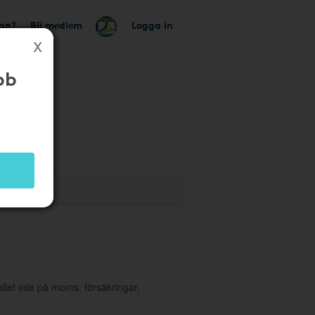
tag?
Bli medlem
Logga in
bb
k
allet inte på moms, försäkringar,