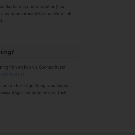
ttkoder och andra rabatter (t ex
s av Sponsorhuset kan resultera i att
d.
ning?
ning från ett köp via Sponsorhuset,
nsorhuset.se
co om du har frågor kring rabattkoder
. Dessa frågor hanteras av oss. Tack!