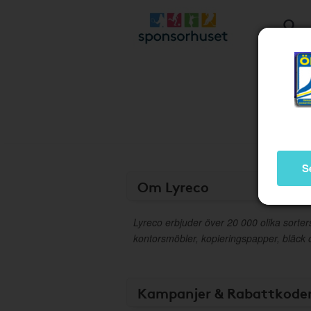
S
Om Lyreco
Lyreco erbjuder över 20 000 olika sorters
kontorsmöbler, kopieringspapper, bläck och
Kampanjer & Rabattkode