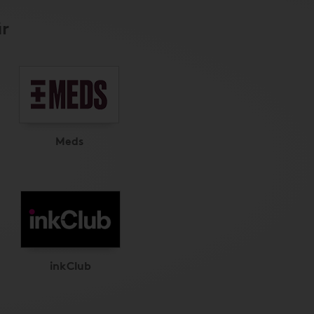
är
Meds
inkClub