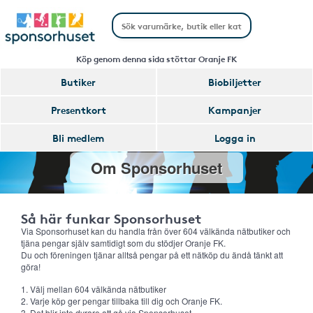
Köp genom denna sida stöttar Oranje FK
Butiker
Biobiljetter
Presentkort
Kampanjer
Bli medlem
Logga in
Om Sponsorhuset
Så här funkar Sponsorhuset
Via Sponsorhuset kan du handla från över 604 välkända nätbutiker och
tjäna pengar själv samtidigt som du stödjer Oranje FK.
Du och föreningen tjänar alltså pengar på ett nätköp du ändå tänkt att
göra!
1. Välj mellan 604 välkända nätbutiker
2. Varje köp ger pengar tillbaka till dig och Oranje FK.
3. Det blir inte dyrare att gå via Sponsorhuset.