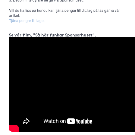
Vill du ha tips på hur du kan tjäna pengar till ditt lag på läs gärna vår
artikel:
Tjäna pengar till laget
Se vår film, "Så här funkar Sponsorhuset".