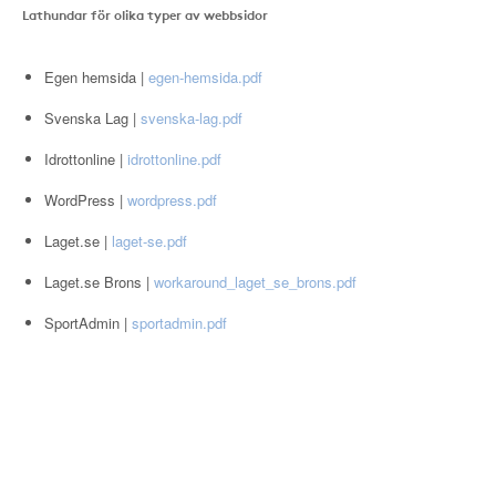
Lathundar för olika typer av webbsidor
Egen hemsida |
egen-hemsida.pdf
Svenska Lag |
svenska-lag.pdf
Idrottonline |
idrottonline.pdf
WordPress |
wordpress.pdf
Laget.se |
laget-se.pdf
Laget.se Brons |
workaround_laget_se_brons.pdf
SportAdmin |
sportadmin.pdf