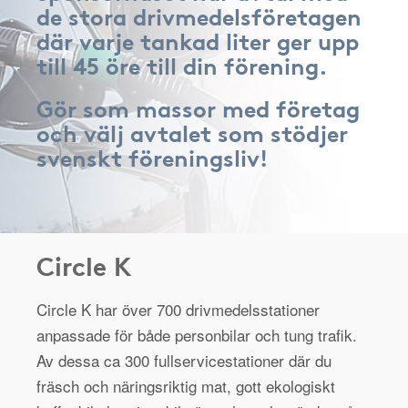
de stora drivmedelsföretagen
där varje tankad liter ger upp
till 45 öre till din förening.
Gör som massor med företag
och välj avtalet som stödjer
svenskt föreningsliv!
Circle K
Circle K har över 700 drivmedelsstationer
anpassade för både personbilar och tung trafik.
Av dessa ca 300 fullservicestationer där du
fräsch och näringsriktig mat, gott ekologiskt