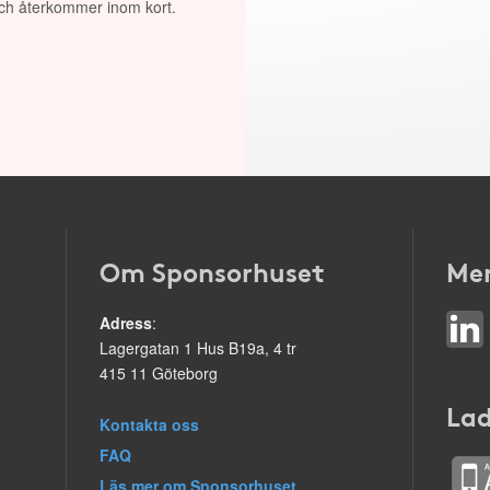
 och återkommer inom kort.
Om Sponsorhuset
Mer
Adress
:
Lagergatan 1 Hus B19a, 4 tr
415 11 Göteborg
Lad
Kontakta oss
FAQ
Läs mer om Sponsorhuset