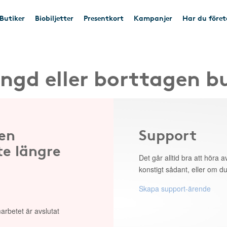
Butiker
Biobiljetter
Presentkort
Kampanjer
Har du före
ngd eller borttagen b
 en
Support
te längre
Det går alltid bra att höra av
konstigt sådant, eller om du
Skapa support-ärende
arbetet är avslutat