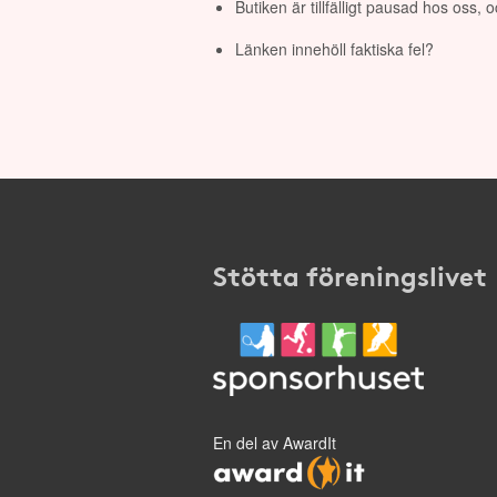
Butiken är tillfälligt pausad hos oss,
Länken innehöll faktiska fel?
Stötta föreningslivet
En del av AwardIt