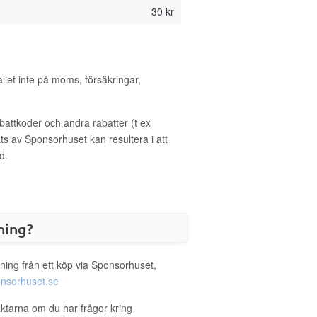
30 kr
allet inte på moms, försäkringar,
ttkoder och andra rabatter (t ex
s av Sponsorhuset kan resultera i att
d.
ning?
ning från ett köp via Sponsorhuset,
nsorhuset.se
äktarna om du har frågor kring