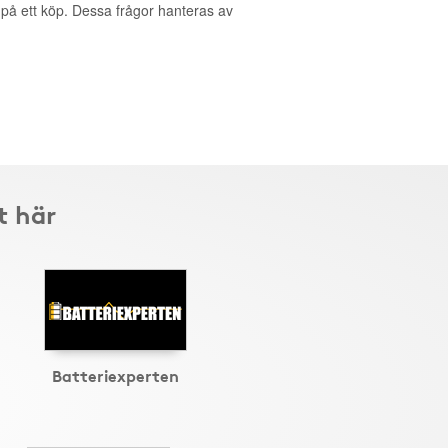
g på ett köp. Dessa frågor hanteras av
t här
Batteriexperten