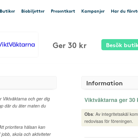
Butiker
Biobiljetter
Presentkort
Kampanjer
Har du före
Ger 30 kr
Besök buti
Information
er Viktväktarna och ger dig
Viktväktarna ger 30 k
kap där du äter maten du
Obs
: Av integritetsskäl ko
redovisas för föreningen.
Att prioritera hälsan kan
 jobb, skola och aktiviteter