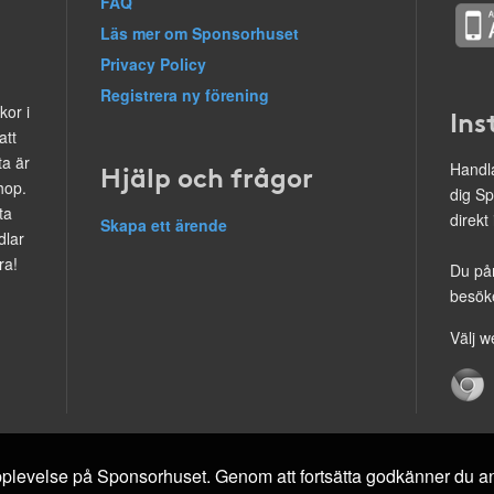
FAQ
Läs mer om Sponsorhuset
Privacy Policy
Registrera ny förening
kor i
Ins
att
ta är
Hjälp och frågor
Handla
hop.
dig Sp
ta
direkt
Skapa ett ärende
dlar
ra!
Du på
besöke
Välj w
 upplevelse på Sponsorhuset. Genom att fortsätta godkänner du