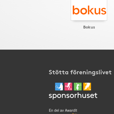
Bokus
Stötta föreningslivet
En del av AwardIt