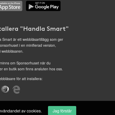
tallera "Handla Smart"
 Smart är ett webbläsartillägg som ger
onsorhuset i en minifierad version,
 i webbläsaren.
minns om Sponsorhuset när du
r en butik som finns ansluten hos oss.
ebbläsare för att installera:
 användandet av cookies.
Jag förstår