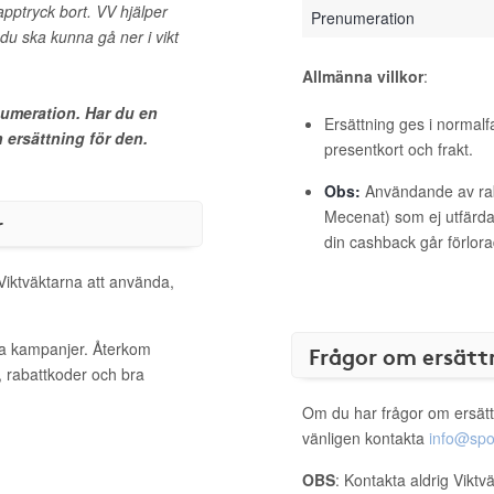
pptryck bort. VV hjälper
Prenumeration
du ska kunna gå ner i vikt
Allmänna villkor
:
numeration. Har du en
Ersättning ges i normalf
ersättning för den.
presentkort och frakt.
Obs:
Användande av raba
Mecenat) som ej utfärdat
r
din cashback går förlora
 Viktväktarna att använda,
iva kampanjer. Återkom
Frågor om ersätt
, rabattkoder och bra
Om du har frågor om ersätt
vänligen kontakta
info@spo
OBS
: Kontakta aldrig Viktv