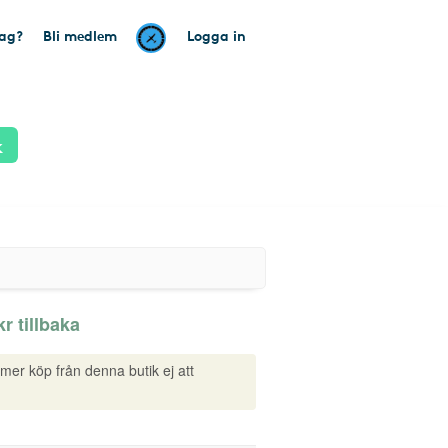
tag?
Bli medlem
Logga in
k
r tillbaka
mmer köp från denna butik ej att