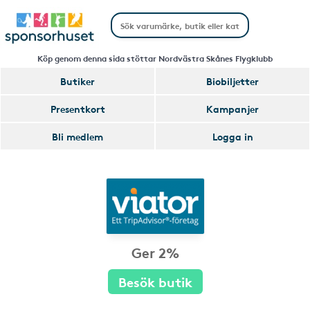
Köp genom denna sida stöttar Nordvästra Skånes Flygklubb
Butiker
Biobiljetter
Presentkort
Kampanjer
Bli medlem
Logga in
Ger 2%
Besök butik